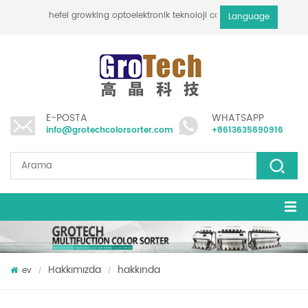
hefei growking optoelektronik teknoloji co., ltd
Language
E-POSTA
WHATSAPP
info@grotechcolorsorter.com
+8613635690916
Hakkımızda
hakkında
ev
/
/