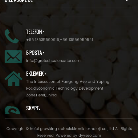
TELEFON :
+86 13635690916
,
+86 13856959541
E-POSTA :
info@grotechcolorsorter.com
EKLEMEK :
The Intersection of Fangxing Ave and Yuping
Road,Economic Technology Development
Zone,Hefei,China
SKYPE:
Copyright © hefei growking optoelektronik teknoloji co., ltd All Rights
Reserved. Powered by
dyyseo.com