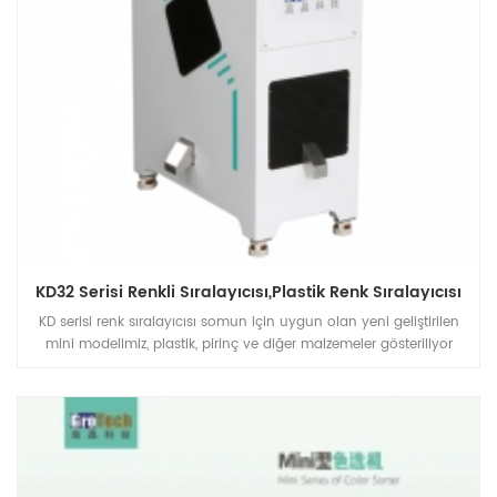
KD32 Serisi Renkli Sıralayıcısı,plastik Renk Sıralayıcısı
KD serisi renk sıralayıcısı somun için uygun olan yeni geliştirilen
mini modelimiz, plastik, pirinç ve diğer malzemeler gösteriliyor