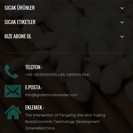
SICAK ÜRÜNLER
SICAK ETIKETLER
BIZE ABONE OL
TELEFON :
+86 13635690916
,
+86 13856959541
E-POSTA :
info@grotechcolorsorter.com
EKLEMEK :
The Intersection of Fangxing Ave and Yuping
Road,Economic Technology Development
Zone,Hefei,China