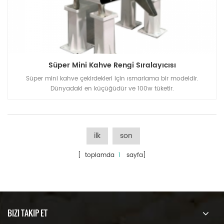
Süper Mini Kahve Rengi Sıralayıcısı
Süper mini kahve çekirdekleri için ısmarlama bir modeldir.
Dünyadaki en küçüğüdür ve 100w tüketir.
ilk
son
[ toplamda
1
sayfa]
BIZI TAKIP ET