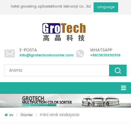
hefei growking optoelektronik teknoloji co., ltd
Language
E-POSTA
WHATSAPP
info@grotechcolorsorter.com
+8613635690916
mini renk sıralayıcısı
ev
Ürünler
/
/