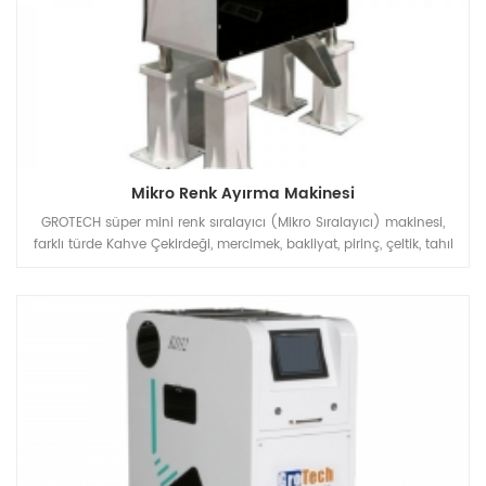
Mikro Renk Ayırma Makinesi
GROTECH süper mini renk sıralayıcı (Mikro Sıralayıcı) makinesi,
farklı türde Kahve Çekirdeği, mercimek, bakliyat, pirinç, çeltik, tahıl
vb. işleyen küçük atölye veya Laboratuar için sıralama çözümü
sağlamak üzere tasarlanmıştır.