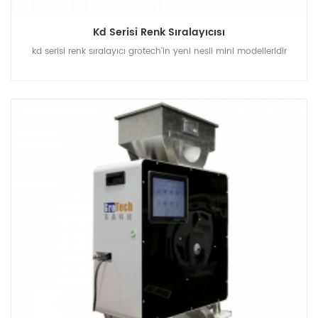
Kd Serisi Renk Sıralayıcısı
kd serisi renk sıralayıcı grotech'in yeni nesil mini modelleridir