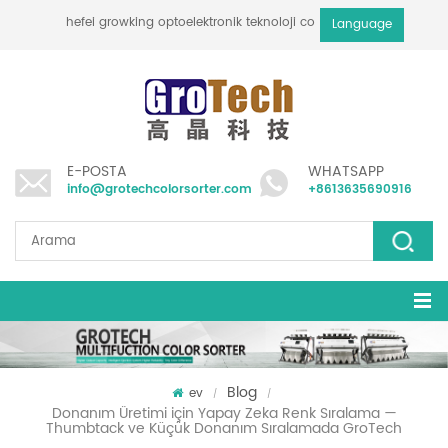
hefei growking optoelektronik teknoloji co., ltd
Language
E-POSTA
WHATSAPP
info@grotechcolorsorter.com
+8613635690916
Blog
ev
/
/
Donanım Üretimi için Yapay Zeka Renk Sıralama —
Thumbtack ve Küçük Donanım Sıralamada GroTech