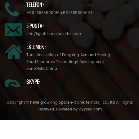
TELEFON :
+86 13635690916
,
+86 13856959541
E-POSTA :
info@grotechcolorsorter.com
EKLEMEK :
The Intersection of Fangxing Ave and Yuping
Road,Economic Technology Development
Zone,Hefei,China
SKYPE:
Copyright © hefei growking optoelektronik teknoloji co., ltd All Rights
Reserved. Powered by
dyyseo.com