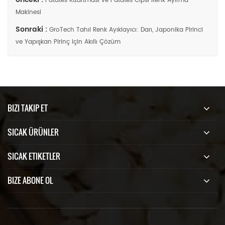
Patates Kızartması ve Patates Cipsi Renk Ayırma
Makinesi
Sonraki :
GroTech Tahıl Renk Ayıklayıcı: Darı, Japonika Pirinci
ve Yapışkan Pirinç için Akıllı Çözüm
BIZI TAKIP ET
SICAK ÜRÜNLER
SICAK ETIKETLER
BIZE ABONE OL