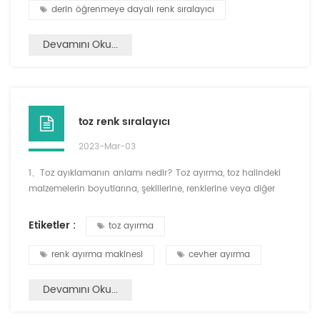
derin öğrenmeye dayalı renk sıralayıcı
Devamını Oku...
toz renk sıralayıcı
2023-Mar-03
1、Toz ayıklamanın anlamı nedir? Toz ayırma, toz halindeki
malzemelerin boyutlarına, şekillerine, renklerine veya diğer
özelliklerine göre safsızlıkların veya kusurların ayrılmasını ve
çıkarılmasını içeren bir tür ayırma işlemidir. Toz ayırma, gıda
Etiketler :
toz ayırma
işleme, ilaç, kozmetik ve mineral işleme gibi çeşitli
endüstrilerde kullanılabilir. Toz ayırma, tipik olarak, tozu
renk ayırma makinesi
cevher ayırma
ayırmak için farklı ilkeler kullanan ...
Devamını Oku...