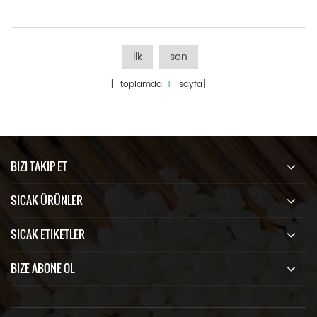
ilk
son
[ toplamda
1
sayfa]
BIZI TAKIP ET
SICAK ÜRÜNLER
SICAK ETIKETLER
BIZE ABONE OL