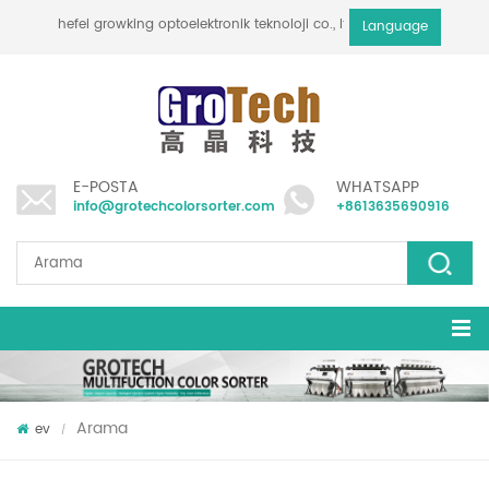
hefei growking optoelektronik teknoloji co., ltd
Language
E-POSTA
WHATSAPP
info@grotechcolorsorter.com
+8613635690916
Arama
ev
/