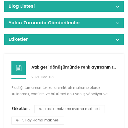
Blog Listesi
Yakın Zamanda Gönderilenler
Etiketler
Atık geri dönüşümünde renk ayırıcının rolü
2021-Dec-08
Plastiği tamamen tek kullanımlık bir malzeme olarak
kullanmak, endüstri ve hükümet onu yanlış yönetiyor ve
çevresel felaketlere yol açıyor. Kötü atık yönetimi nedeniyle,
plastik atıkların üçte birinin doğaya kirlilik olarak girdiği
Etiketler :
plastik malzeme ayırma makinesi
tahmin edilmektedir. Plastikler fosil yakıtlardan üretildiğinden,
yanan plastikler kıt doğal kaynaklarımızın kötü bir
PET ayıklama makinesi
kullanımıdır. Plastik üretimi, dünyanın yıllık pet...