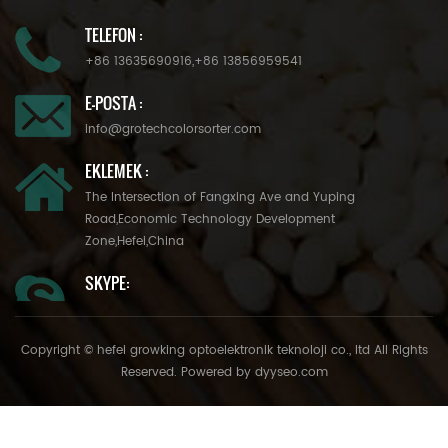
TELEFON :
+86 13635690916
,
+86 13856959541
E-POSTA :
info@grotechcolorsorter.com
EKLEMEK :
The Intersection of Fangxing Ave and Yuping
Road,Economic Technology Development
Zone,Hefei,China
SKYPE:
Copyright © hefei growking optoelektronik teknoloji co., ltd All Rights
Reserved. Powered by
dyyseo.com