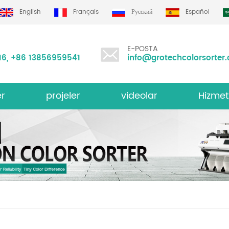
English
Français
Русский
Español
E-POSTA
16
,
+86 13856959541
info@grotechcolorsorter
er
projeler
videolar
Hizmet
i Renk Sıralayıcısı
Grotech re