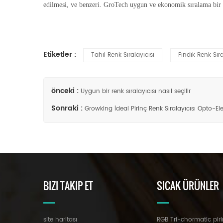
edilmesi, ve benzeri. GroTech uygun ve ekonomik sıralama bir 
Etiketler :
Tahıl Renk Sıralayıcısı
Fındık Renk Sıra
önceki :
Uygun bir renk sıralayıcısı nasıl seçilir
Sonraki :
Growking İdeal Pirinç Renk Sıralayıcısı Opto-Ele
BIZI TAKIP ET
SICAK ÜRÜNLER
site haritası
RGB Tri-chormatic piri