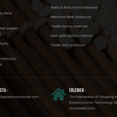
Bakliyat Renk Ayırma Makinesi
ay Renk
Mercimek Renk Sıralayıcısı
Plastik Ayırma makinesi
liteli badem
i
Mısır optik ayırma makinesi
yırıcı
Plastik renk sıralaması
fonksiyonlu
si
STA :
EKLEMEK :
@grotechcolorsorter.com
The Intersection of Fangxing 
Road,Economic Technology D
Zone,Hefei,China