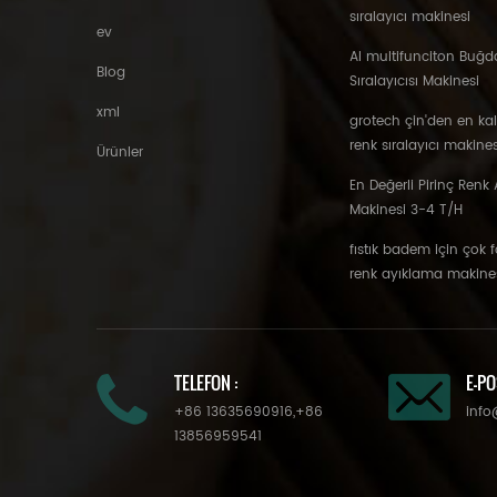
sıralayıcı makinesi
ev
AI multifunciton Buğd
Blog
Sıralayıcısı Makinesi
xml
grotech çin'den en ka
renk sıralayıcı makines
Ürünler
En Değerli Pirinç Renk A
Makinesi 3-4 T/H
fıstık badem için çok 
renk ayıklama makine
TELEFON :
E-PO
+86 13635690916
,
+86
info
13856959541