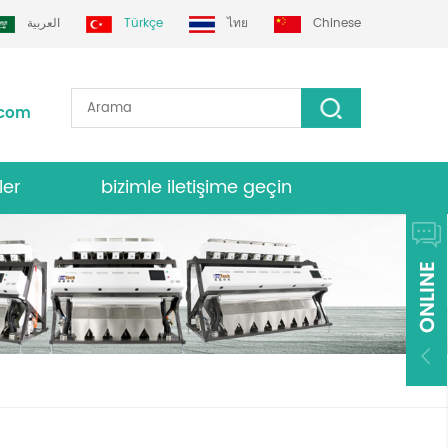
العربية
Türkçe
ไทย
Chinese
.com
ler
bizimle iletişime geçin
nk sıralayıcısı