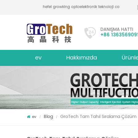
hefei growking optoelektronik teknoloji co., ltd
DANIŞMA HATTI
+86 136356909
ev
Hakkımızda
Ürünl
bakliyat mercimek renk sıralayıcı
hakkında
Çok İşlevl
Blog
GroTech Tam Tahıl Sıralama Çözüm
ev
/
/