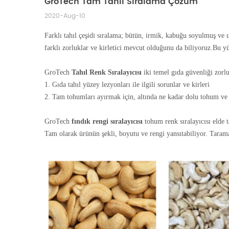
GroTech Tam Tahıl Sıralama Çözüm
2020-Aug-10
Farklı tahıl çeşidi sıralama; bütün, irmik, kabuğu soyulmuş ve u
farklı zorluklar ve kirletici mevcut olduğunu da biliyoruz.Bu y
GroTech
Tahıl Renk Sıralayıcısı
iki temel gıda güvenliği zorlu
1.
Gıda tahıl yüzey lezyonları ile ilgili sorunlar ve kirleri
2.
Tam tohumları ayırmak için, altında ne kadar dolu tohum v
GroTech
fındık rengi sıralayıcısı
tohum renk sıralayıcısı
elde t
Tam olarak ürünün şekli, boyutu ve rengi yansıtabiliyor. Tarama s