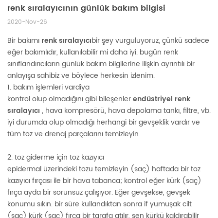
renk sıralayıcının günlük bakım bilgisi
2020-Nov-26
Bir bakımı
renk sıralayıcı
bir şey vurguluyoruz, çünkü sadece
eğer bakımlıdır, kullanılabilir mi daha iyi. bugün renk
sınıflandırıcıların günlük bakım bilgilerine ilişkin ayrıntılı bir
anlayışa sahibiz ve böylece herkesin izlenim.
1. bakım işlemleri vardiya
kontrol olup olmadığını gibi bileşenler
endüstriyel renk
sıralayıcı
, hava kompresörü, hava depolama tankı, filtre, vb.
iyi durumda olup olmadığı herhangi bir gevşeklik vardır ve
tüm toz ve drenaj parçalarını temizleyin.
2. toz giderme için toz kazıyıcı
epidermal üzerindeki tozu temizleyin (saç) haftada bir toz
kazıyıcı fırçası ile bir hava tabanca; kontrol eğer kürk (saç)
fırça ayda bir sorunsuz çalışıyor. Eğer gevşekse, gevşek
konumu sıkın. bir süre kullandıktan sonra if yumuşak cilt
(saç) kürk (saç) fırça bir tarafa atılır, sen kürkü kaldırabilir