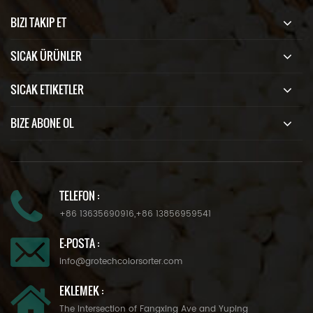
BIZI TAKIP ET
SICAK ÜRÜNLER
SICAK ETIKETLER
BIZE ABONE OL
TELEFON :
+86 13635690916
,
+86 13856959541
E-POSTA :
info@grotechcolorsorter.com
EKLEMEK :
The Intersection of Fangxing Ave and Yuping