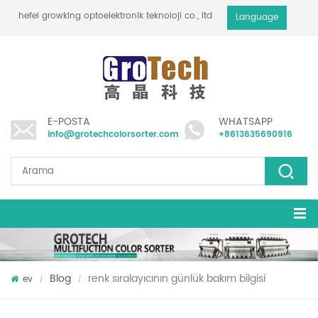
hefei growking optoelektronik teknoloji co., ltd
Language
E-POSTA
WHATSAPP
info@grotechcolorsorter.com
+8613635690916
Blog
renk sıralayıcının günlük bakım bilgisi
ev
/
/