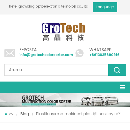
hefei growking optoelektronik teknoloji co., ltd
Language
E-POSTA
WHATSAPP
info@grotechcolorsorter.com
+8613635690916
Blog
Plastik ayırma makinesi plastiği nasıl ayırır?
ev
/
/