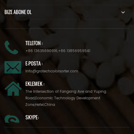
BIZE ABONE OL
TELEFON :
+86 13635690916
,
+86 13856959541
E-POSTA :
info@grotechcolorsorter.com
EKLEMEK :
The Intersection of Fangxing Ave and Yuping
Road,Economic Technology Development
Zone,Hefei,China
SKYPE: