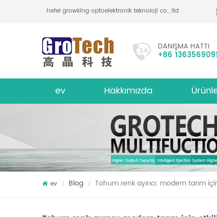
hefei growking optoelektronik teknoloji co., ltd
DANIŞMA HATTI
+86 136356909
ev
Hakkımızda
Ürünl
bakliyat mercimek renk sıralayıcı
hakkında
Çok İşlevl
Blog
Tohum renk ayırıcı: modern tarım için e
ev
/
/