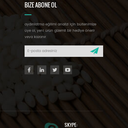
BIZE ABONE OL
aydınlatma eğilimi analizi için bültenimize
üye ol, yeni ürün gizemli bir hediye önerir
veya kazanır.
SKYPE: