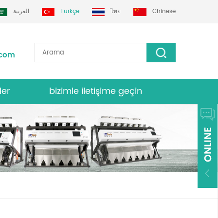
العربية
Türkçe
ไทย
Chinese
.com
ler
bizimle iletişime geçin
nk sıralayıcısı