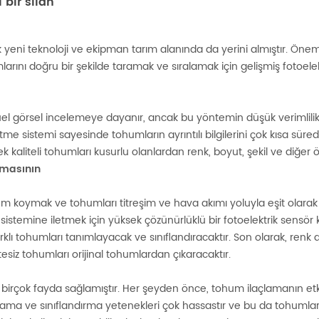
 bir silah
çok yeni teknoloji ve ekipman tarım alanında da yerini almıştır. Önem
rını doğru bir şekilde taramak ve sıralamak için gelişmiş fotoelek
görsel incelemeye dayanır, ancak bu yöntemin düşük verimlilik v
etme sistemi sayesinde tohumların ayrıntılı bilgilerini çok kısa sür
ek kaliteli tohumları kusurlu olanlardan renk, boyut, şekil ve diğer öze
amasının
koymak ve tohumları titreşim ve hava akımı yoluyla eşit olarak 
temine iletmek için yüksek çözünürlüklü bir fotoelektrik sensör ku
farklı tohumları tanımlayacak ve sınıflandıracaktır. Son olarak, re
litesiz tohumları orijinal tohumlardan çıkaracaktır.
me birçok fayda sağlamıştır. Her şeyden önce, tohum ilaçlamanın etk
rama ve sınıflandırma yetenekleri çok hassastır ve bu da tohumların kal