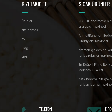
BIZI TAKIP ET
SICAK ÜRÜNLER
Ürünler
RGB Tri-chormatic piri
sıralayıcı makinesi
site haritası
AI multifunciton Buğd
ev
Sıralayıcısı Makinesi
Blog
grotech çin'den en ka
renk sıralayıcı makines
xml
En Değerli Pirinç Renk A
Makinesi 3-4 T/H
fıstık badem için çok 
renk ayıklama makine
TELEFON :
E-PO