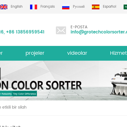
English
Français
Русский
Español
E-POSTA
16
,
+86 13856959541
info@grotechcolorsorter
er
projeler
videolar
Hizmet
i Renk Sıralayıcısı
Grotech re
tkili bir silah