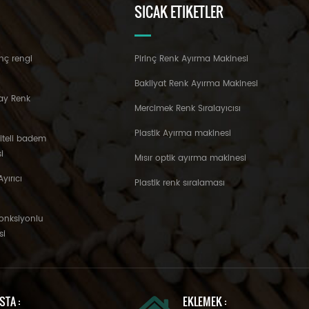
SICAK ETIKETLER
nç rengi
Pirinç Renk Ayırma Makinesi
Bakliyat Renk Ayırma Makinesi
ay Renk
Mercimek Renk Sıralayıcısı
Plastik Ayırma makinesi
liteli badem
i
Mısır optik ayırma makinesi
yırıcı
Plastik renk sıralaması
fonksiyonlu
si
STA :
EKLEMEK :