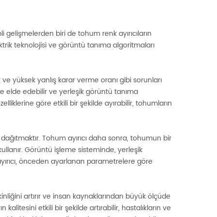
li gelişmelerden biri de tohum renk ayırıcıların
trik teknolojisi ve görüntü tanıma algoritmaları
e yüksek yanlış karar verme oranı gibi sorunları
ede elde edebilir ve yerleşik görüntü tanıma
lliklerine göre etkili bir şekilde ayırabilir, tohumların
dağıtmaktır. Tohum ayırıcı daha sonra, tohumun bir
llanır. Görüntü işleme sisteminde, yerleşik
nk ayırıcı, önceden ayarlanan parametrelere göre
inliğini artırır ve insan kaynaklarından büyük ölçüde
itesini etkili bir şekilde artırabilir, hastalıkların ve