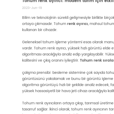
Tohum renk ayırıcı: modern tarım için etkili
2023-Jun-19
Bilim ve teknolojinin sürekli gelişmesiyle birlikte bir
ortaya çıkmasıdır. Tohum
renk ayırıcı,
mahsul tohumla
kullanan bir cihazdır.
Geleneksel tohum işleme yöntemi esas olarak manuel 
vardır. Tohum renk ayırıcı, yüksek hızlı görüntü elde 
algoritması aracılığıyla analiz edip yargılayabilir. Yüks
kalitesini ve çıkış oranını iyileştirir.
Tohum renk sıral
çalışma prensibi
besleme sistemine çok sayıda tohum 
görüntüsünü yakalamak ve bunu bir görüntü işleme sis
algoritma görüntüyü hızlı bir şekilde analiz edecek, 
yüksek hassasiyetli bir hava jeti cihazı aracılığıyla ka
Tohum renk ayırıcıların ortaya çıkışı, tarımsal üreti
tasarruf sağlar. İkinci olarak, tohum renk ayırıcının ta