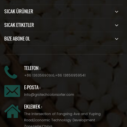
SICAK ÜRÜNLER
SICAK ETIKETLER
BIZE ABONE OL
TELEFON :
+86 13635690916
,
+86 13856959541
E-POSTA :
info@grotechcolorsorter.com
EKLEMEK :
The Intersection of Fangxing Ave and Yuping
Road,Economic Technology Development
Zone,Hefei,China