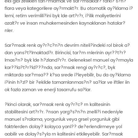
ekil gibi zellikleri tan?mlamak ve sar?msaklar? farkl? s?n?
flara veya kategorilere ay?rmakt?r. Bu otomatik ay?klama i?
lemi, retim verimlili?ini byk lde art?r?r, i?ilik maliyetlerini
azalt?r ve insan muhakemesinden kaynaklanan hatalar?
nler.
Sar?msak renk ay?r?c?n?n devrim niteli?indeki rol birok a?
dan yans?t?lmaktad?r. Birincisi, tar?m rnlerinin ayr??t?r?
lmas?n? byk lde h?zland?r?r. Geleneksel manuel ay?rmayla
kar??la?t?r?ld???nda, sar?msak rengi ay?r?c?, byk
miktarda sar?msa?? k?sa srede i?leyebilir, bu da ay?klama
i?inin h?zl? bir ?ekilde tamamlanmas?n? sa?lar ve iftiler iin
ok fazla zaman ve enerji tasarrufu sa?lar.
?kinci olarak, sar?msak renk ay?r?c? rn kalitesinin
stabilitesini art?r?r. ?nsan yarg?s?n?n znelli?i nedeniyle
manuel s?ralama, yorgunluk veya grsel yorgunluk gibi
faktrlerden dolay? kolayca yanl?? de?erlendirmeye yol
aabilir ve dolay?s?yla rn kalitesini etkileyebilir. Sar?msak