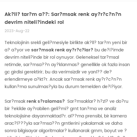
Ak?ll? tar?m a??: Sar?msak renk ay?r?c?n?n
devrim niteli?indeki rol
2023-Aug-22
Teknolojinin srekli geli?mesiyle birlikte ak?ll? tar?m yeni bir
a? a?yor ve
sar?msak renk ay?r?c?lar?
bu de?i?imde
devrim niteli?inde bir rol oynuyor. Geleneksel tar?msal
retimde, sar?msa??n ay?klanmas? genellikle ok fazla insan
gc girdisi gerektirir; bu da verimsizdir ve yanl?? de?
erlendirmeye a?kt?r. Ancak sar?msak renk ay?r?c?n?n
kullan?ma sunulmas?yla bu durum temelden de?i?iyor.
Sar?msak
renk s?ralamas?
Sar?msaklar? h?zl? ve do?ru
bir ?ekilde ay?rabilen geli?mi? grnt tan?ma ve analiz
teknolojisine dayanmaktad?r. al??ma prensibi, bir kamera
arac?l???yla sar?msa??n grntlerini yakalamak ve daha
sonra bilgisayar algoritmalar? kullanarak grnm, boyut ve ?