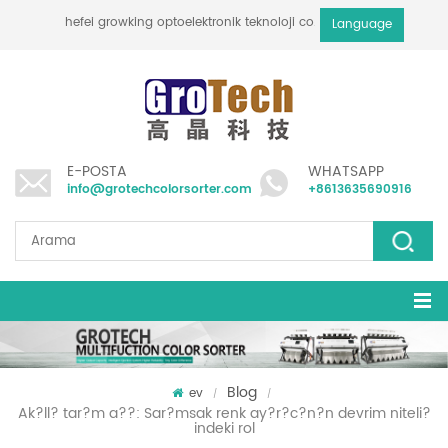
hefei growking optoelektronik teknoloji co., ltd
Language
E-POSTA
WHATSAPP
info@grotechcolorsorter.com
+8613635690916
Blog
ev
/
/
Ak?ll? tar?m a??: Sar?msak renk ay?r?c?n?n devrim niteli?
indeki rol