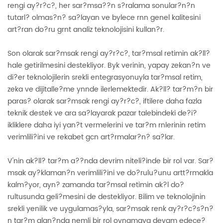
rengi ay?r?c?, her sar?msa??n s?ralama sonular?n?n
tutarl? olmas?n? sa?layan ve bylece rnn genel kalitesini
art?ran do?ru grnt analiz teknolojisini kullan?r.
Son olarak sar?msak rengi ay?r?c?, tar?msal retimin ak?ll?
hale getirilmesini destekliyor. Byk verinin, yapay zekan?n ve
di?er teknolojilerin srekli entegrasyonuyla tar?msal retim,
zeka ve dijitalle?me ynnde ilerlemektedir. Ak?ll? tar?m?n bir
paras? olarak sar?msak rengi ay?r?c?, iftilere daha fazla
teknik destek ve ara sa?layarak pazar talebindeki de?i?
ikliklere daha iyi yan?t vermelerini ve tar?m rnlerinin retim
verimlili?ini ve rekabet gcn art?rmalar?n? sa?lar.
V'nin ak?ll? tar?m a??nda devrim niteli?inde bir rol var. Sar?
msak ay?klaman?n verimlili?ini ve do?rulu?unu artt?rmakla
kalm?yor, ayn? zamanda tar?msal retimin ak?l do?
rultusunda geli?mesini de destekliyor. Bilim ve teknolojinin
srekli yenilik ve uygulamas?yla, sar?msak renk ay?r?c?s?n?
n tar?m alan?nda nemli bir rol oynamaya devam edece?