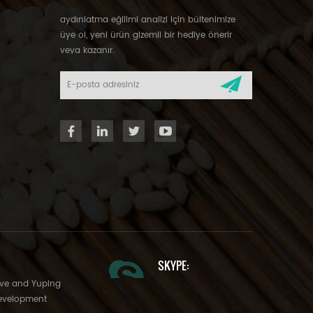
aydınlatma eğilimi analizi için bültenimize
üye ol, yeni ürün gizemli bir hediye önerir
veya kazanır.
SKYPE:
Ave and Yuping
evelopment