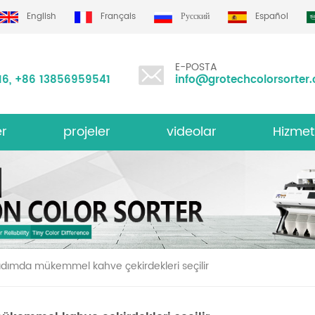
English
Français
Русский
Español
E-POSTA
16
,
+86 13856959541
info@grotechcolorsorter
er
projeler
videolar
Hizmet
i Renk Sıralayıcısı
Grotech re
i adımda mükemmel kahve çekirdekleri seçilir