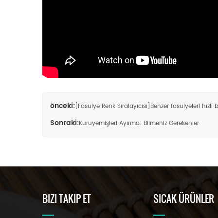
önceki:
[Fasulye Renk Sıralayıcısı]Benzer fasulyeleri hızlı b
Sonraki:
Kuruyemişleri Ayırma: Bilmeniz Gerekenler
BIZI TAKIP ET
SICAK ÜRÜNLER