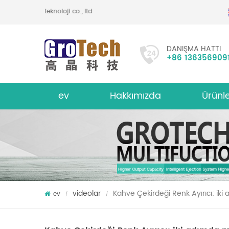
g optoelektronik teknoloji co., ltd
DANIŞMA HATTI
+86 136356909
ev
Hakkımızda
Ürünl
bakliyat mercimek renk sıralayıcı
hakkında
Çok İşlevl
videolar
Kahve Çekirdeği Renk Ayırıcı: ik
ev
/
/