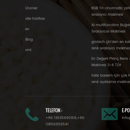
Ürünler
RGB Tri-chormatic piri
sıralayıcı makinesi
site haritası
AI multifunciton Buğd
ev
Sıralayıcısı Makinesi
Blog
grotech çin'den en ka
renk sıralayıcı makines
xml
En Değerli Pirinç Renk A
Makinesi 3-4 T/H
fıstık badem için çok 
renk ayıklama makine
TELEFON :
E-PO
+86 13635690916
,
+86
info
13856959541