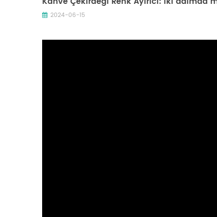
Kahve Çekirdeği Renk Ayırıcı: iki adımda 
2024-06-15