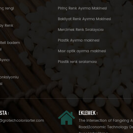
nç rengi
Pirinç Renk Ayırma Makinesi
Bakliyat Renk Ayırma Makinesi
ay Renk
Mercimek Renk Sıralayıcısı
Plastik Ayırma makinesi
liteli badem
i
Mısır optik ayırma makinesi
yırıcı
Plastik renk sıralaması
fonksiyonlu
si
STA :
EKLEMEK :
@grotechcolorsorter.com
The Intersection of Fangxing 
Road,Economic Technology D