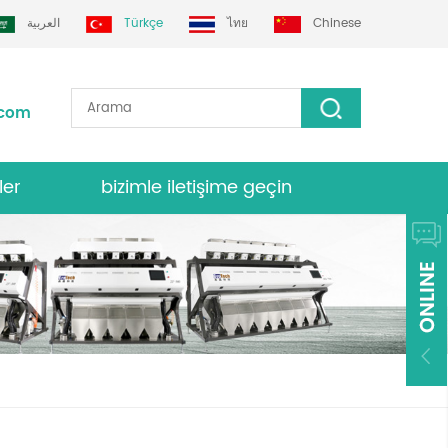
العربية
Türkçe
ไทย
Chinese
.com
ler
bizimle iletişime geçin
nk sıralayıcısı