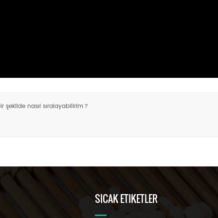
ir şekilde nasıl sıralayabilirim？
SICAK ETIKETLER