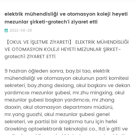
elektrik mühendisliği ve otomasyon koleji heyeti
mezunlar şirketi-grotech'i ziyaret etti
2022-06-28
【OKUL VE İŞLETME ZİYARETİ】 ELEKTRİK MÜHENDİSLİĞİ
VE OTOMASYON KOLEJİ HEYETİ MEZUNLAR ŞİRKET-
grotech'i ZİYARET ETTİ
9 haziran öğleden sonra, bay.bi tao, elektrik
mühendisliği ve otomasyon okulunun parti komitesi
sekreteri, bay.zhang dexiang, okul başkanı ve dekan
yardımcısı mezunlar şubesi, mr.zhu mingxing, okul
mezunlar şubesi başkan yardımcısı, mr.zhang
daoxin, okul otomasyon departmanı müdürü,
mr.yang guozhi, okul mezunlar şubesi genel
sekreteri, ve partisi bir araştırma turu için hefei
Growking optoelektronik teknolojisi co., ltd.'e gitti ve