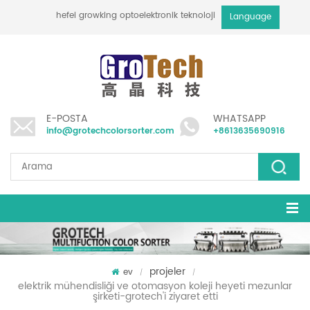
hefei growking optoelektronik teknoloji co., ltd
Language
E-POSTA
WHATSAPP
info@grotechcolorsorter.com
+8613635690916
projeler
ev
/
/
elektrik mühendisliği ve otomasyon koleji heyeti mezunlar
şirketi-grotech'i ziyaret etti