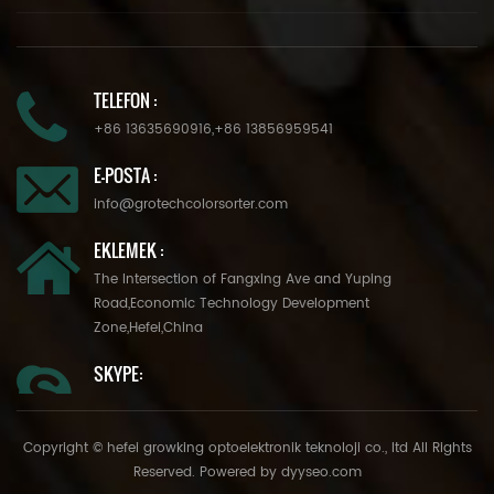
TELEFON :
+86 13635690916
,
+86 13856959541
E-POSTA :
info@grotechcolorsorter.com
EKLEMEK :
The Intersection of Fangxing Ave and Yuping
Road,Economic Technology Development
Zone,Hefei,China
SKYPE:
Copyright © hefei growking optoelektronik teknoloji co., ltd All Rights
Reserved. Powered by
dyyseo.com