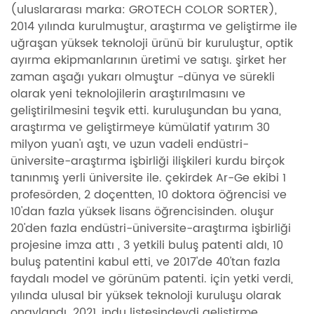
(uluslararası marka: GROTECH COLOR SORTER),
2014 yılında kurulmuştur, araştırma ve geliştirme ile
uğraşan yüksek teknoloji ürünü bir kuruluştur, optik
ayırma ekipmanlarının üretimi ve satışı. şirket her
zaman aşağı yukarı olmuştur -dünya ve sürekli
olarak yeni teknolojilerin araştırılmasını ve
geliştirilmesini teşvik etti. kuruluşundan bu yana,
araştırma ve geliştirmeye kümülatif yatırım 30
milyon yuan'ı aştı, ve uzun vadeli endüstri-
üniversite-araştırma işbirliği ilişkileri kurdu birçok
tanınmış yerli üniversite ile. çekirdek Ar-Ge ekibi 1
profesörden, 2 doçentten, 10 doktora öğrencisi ve
10'dan fazla yüksek lisans öğrencisinden. oluşur
20'den fazla endüstri-üniversite-araştırma işbirliği
projesine imza attı , 3 yetkili buluş patenti aldı, 10
buluş patentini kabul etti, ve 2017'de 40'tan fazla
faydalı model ve görünüm patenti. için yetki verdi,
yılında ulusal bir yüksek teknoloji kuruluşu olarak
onaylandı. 2021, indu listesindeydi geliştirme