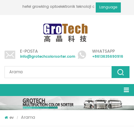
hefei growking optoelektronik teknoloji co., ltd
Language
E-POSTA
WHATSAPP
info@grotechcolorsorter.com
+8613635690916
Arama
ev
/