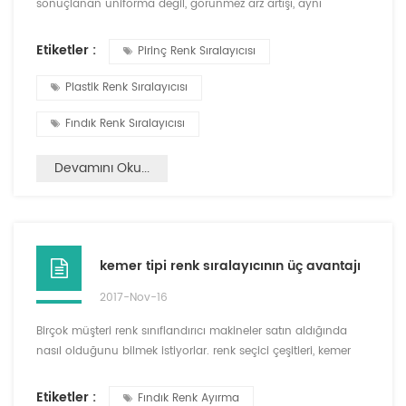
sonuçlanan üniforma değil, görünmez arz artışı, aynı
zamanda yetersiz hava basıncı gösterecektir, bu sefer
hassasiyeti azaltmak veya üretimini azaltmak gerekir renk
Etiketler :
Pirinç Renk Sıralayıcısı
sıralayıcının istikrarlı ve normal bir basınç işi yapmasını
sağlamak için akış sağlar. üç, saf olmayan maddeler orta,
Plastik Renk Sıralayıcısı
akış nispeten büyük, yüksek hassasiyet, arka plan plakası en
i...
Fındık Renk Sıralayıcısı
Devamını Oku...
kemer tipi renk sıralayıcının üç avantajı
2017-Nov-16
Birçok müşteri renk sınıflandırıcı makineler satın aldığında
nasıl olduğunu bilmek istiyorlar. renk seçici çeşitleri, kemer
tipi renk soretr ve şut renk sıralayıcısı arasındaki fark veya
kemer tipi kolo sıralayıcı için hangi tür malzemelerin
Etiketler :
Fındık Renk Ayırma