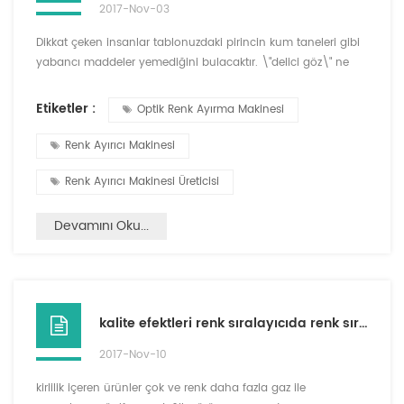
2017-Nov-03
Dikkat çeken insanlar tablonuzdaki pirincin kum taneleri gibi
yabancı maddeler yemediğini bulacaktır. \"delici göz\" ne
türden tüm kirleri ortadan kaldıracak? adlı bir makine vardı
renk sıralayıcı makinesi , böylece farklı renk ve şekilleri
Etiketler :
Optik Renk Ayırma Makinesi
tanımlamak için insan gözü taklit edebilir, böylece çok fazla
safsızlık yapabilir. ccd dijital cameras.in renk seçici
Renk Ayırıcı Makinesi
teknolojinin temel teknolojisidir, ccd te...
Renk Ayırıcı Makinesi Üreticisi
Devamını Oku...
kalite efektleri renk sıralayıcıda renk sıralama
2017-Nov-10
kirlilik içeren ürünler çok ve renk daha fazla gaz ile