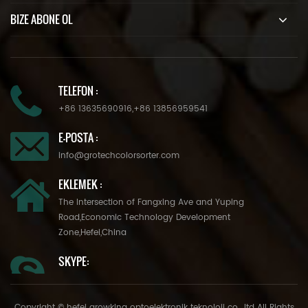
BIZE ABONE OL
TELEFON :
+86 13635690916
,
+86 13856959541
E-POSTA :
info@grotechcolorsorter.com
EKLEMEK :
The Intersection of Fangxing Ave and Yuping
Road,Economic Technology Development
Zone,Hefei,China
SKYPE:
Copyright © hefei growking optoelektronik teknoloji co., ltd All Rights