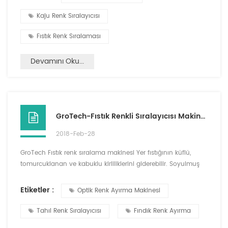
sıralayabileceği. Şimdi sana kemer tipi renk sıralayıcının
çalışma prensibi ve avantajını anlatacağım. farklı göre
Kaju Renk Sıralayıcısı
mimarisi, renk sıralayıcı makinesi kemer ti...
Fıstık Renk Sıralaması
Devamını Oku...
GroTech-Fıstık Renkli Sıralayıcısı Makinesi
2018-Feb-28
GroTech Fıstık renk sıralama makinesi Yer fıstığının küflü,
tomurcuklanan ve kabuklu kirliliklerini giderebilir. Soyulmuş
yer fıstığı için, renk seçimi kuru soyma ve ıslak soyma
işlemlerinde yapılabilir. Yüksek net seçim, küçük hasar. Fıstık
Etiketler :
Optik Renk Ayırma Makinesi
meyvesi için, kızarmış fıstık, iyi bir etki seçin. Fıstıkların
ayrılmasından sonra, genellikle manuel sıralama gerekmez,
Tahıl Renk Sıralayıcısı
Fındık Renk Ayırma
bitmiş doğrudan paketleme, zaman ve ç...