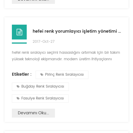
hefei renk yorumlayıcı işletim yönetimi gereksinimleri üzerine tartışma
2017-Oct-27
hefei renk sıralayıcı seçimi hassaslığını artırmak için bir takım
yüksek teknoloji ekipmanıdır. modern üretim ihtiyaçlarını
karşılar ve üretim verimliliğini ve kalitesini geliştirir. Bu
nedenle hefei renk sıralayıcının önemi açıktır. Bu nedenle,
Etiketler :
Pirinç Renk Sıralayıcısı
renk ayırıcıların işletme ve yönetim gerekliliklerine dikkat
edilmelidir. renk ayırıcı doğru şekilde kullanılmalı ve renk
Buğday Renk Sıralayıcısı
seçicisinin ömrü uzatılmalıdır. ...
Fasulye Renk Sıralayıcısı
Devamını Oku...