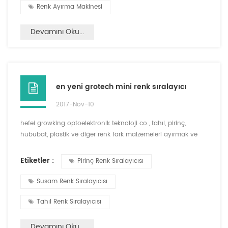
Renk Ayırma Makinesi
Devamını Oku...
en yeni grotech mini renk sıralayıcı
2017-Nov-10
hefei growking optoelektronik teknoloji co., tahıl, pirinç,
hububat, plastik ve diğer renk fark malzemeleri ayırmak ve
sınıflandırma malzemeleri çeşitlenebilir yeni bir mini renk
sıralayıcı geliştirdi. makine bu yeni tip, taşımak kolay küçük
Etiketler :
Pirinç Renk Sıralayıcısı
boyutlu, bir anahtar akıllı analiz, basit operasyon, yüksek
hassasiyet sıralama etkisi, eski ve yeni müşterilerin
Susam Renk Sıralayıcısı
çoğunluğu tarafından sevildi....
Tahıl Renk Sıralayıcısı
Devamını Oku...