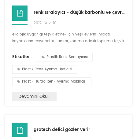
renk sıralayıcı - düşük karbonlu ve çevre dostu iyi yardımcı
2017-Nov-10
ekolojik uygarlığı teşvik etmek için yeşil evlerin inşaatı,
kaynakların rasyonel kullanımı, koruma odaklı toplumu teşvik
etmek, yeniden plastik geri dönüşüm nasıl yapılır? yirmi
birinci yüzyıl bilimsel ve teknolojik yeniliklerin yeni bir çağrısı,
Etiketler :
Plastik Renk Sıralayıcısı
plastik ayırma, renk ayırıcıdan ayrılamaz. evcil hayvan plastik
renk hefei growking optoelektronik teknoloji co., Ltd geri
Plastik Renk Ayırma Üreticisi
dönüşümlü plastik ayrıştırma e...
Plastik Hurda Renk Ayırma Makinası
Devamını Oku...
grotech delici gözler verir