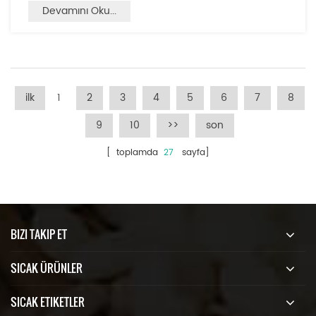
Devamını Oku...
ilk
1
2
3
4
5
6
7
8
9
10
>>
son
[ toplamda
27
sayfa]
BIZI TAKIP ET
SICAK ÜRÜNLER
SICAK ETIKETLER