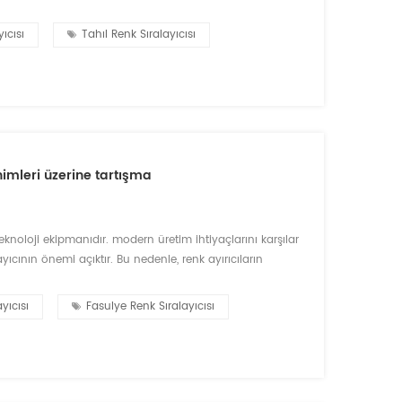
etkisi, eski ve yeni müşterilerin çoğunluğu tarafından
ıcısı
Tahıl Renk Sıralayıcısı
nimleri üzerine tartışma
teknoloji ekipmanıdır. modern üretim ihtiyaçlarını karşılar
layıcının önemi açıktır. Bu nedenle, renk ayırıcıların
 şekilde kullanılmalı ve renk seçicisinin ömrü
yıcısı
Fasulye Renk Sıralayıcısı