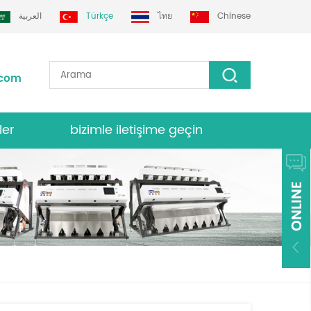
العربية
Türkçe
ไทย
Chinese
.com
ler
bizimle iletişime geçin
nk sıralayıcısı