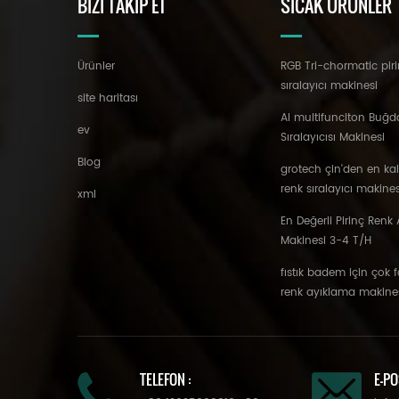
BIZI TAKIP ET
SICAK ÜRÜNLER
Ürünler
RGB Tri-chormatic piri
sıralayıcı makinesi
site haritası
AI multifunciton Buğd
ev
Sıralayıcısı Makinesi
Blog
grotech çin'den en ka
renk sıralayıcı makines
xml
En Değerli Pirinç Renk A
Makinesi 3-4 T/H
fıstık badem için çok 
renk ayıklama makine
TELEFON :
E-PO