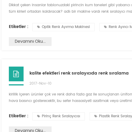
Dikkat çeken insanlar tablonuzdaki pirincin kum taneleri gibi yabancı
tüm kirleri ortadan kaldıracak? adlı bir makine vardı renk sıralayıcı mak
insan gözü taklit edebilir, böylece çok fazla safsızlık yapabilir. ccd diji
ccd te...
Etiketler :
Optik Renk Ayırma Makinesi
Renk Ayırıcı 
Devamını Oku...
kalite efektleri renk sıralayıcıda renk sıralama
2017-Nov-10
kirlilik içeren ürünler çok ve renk daha fazla gaz ile sonuçlanan ünifo
hava basıncı gösterecektir, bu sefer hassasiyeti azaltmak veya üretimini
bir basınç işi yapmasını sağlamak için akış sağlar. üç, saf olmayan m
arka plan plakası en i...
Etiketler :
Pirinç Renk Sıralayıcısı
Plastik Renk Sıralay
Devamını Oku...