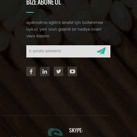
BIZE ABONE OL
aydınlatma eğilimi analizi için bültenimize
üye ol, yeni ürün gizemli bir hediye önerir
veya kazanır.
SKYPE: