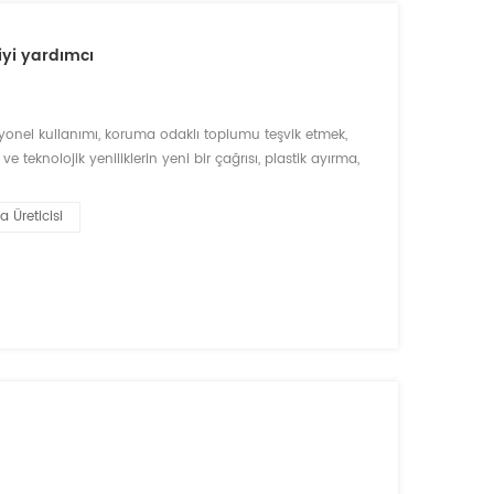
iyi yardımcı
rasyonel kullanımı, koruma odaklı toplumu teşvik etmek,
e teknolojik yeniliklerin yeni bir çağrısı, plastik ayırma,
oelektronik teknoloji co., Ltd geri dönüşümlü plastik
a Üreticisi