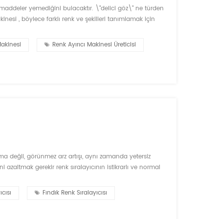
 maddeler yemediğini bulacaktır. \"delici göz\" ne türden
inesi , böylece farklı renk ve şekilleri tanımlamak için
tal cameras.in renk seçici teknolojinin temel teknolojisidir,
Makinesi
Renk Ayırıcı Makinesi Üreticisi
rma değil, görünmez arz artışı, aynı zamanda yetersiz
 azaltmak gerekir renk sıralayıcının istikrarlı ve normal
addeler orta, akış nispeten büyük, yüksek hassasiyet,
ıcısı
Fındık Renk Sıralayıcısı