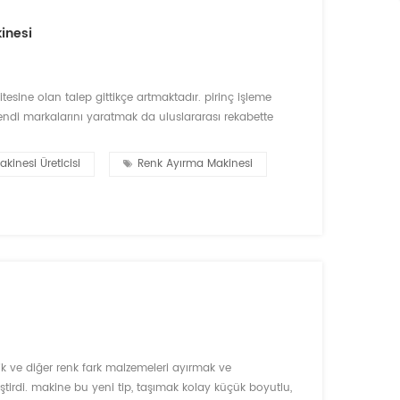
kinesi
tesine olan talep gittikçe artmaktadır. pirinç işleme
ve kendi markalarını yaratmak da uluslararası rekabette
maktan veya işletmelerin uzun vadeli kalkınmasından hem
inesi Üreticisi
Renk Ayırma Makinesi
stik ve diğer renk fark malzemeleri ayırmak ve
liştirdi. makine bu yeni tip, taşımak kolay küçük boyutlu,