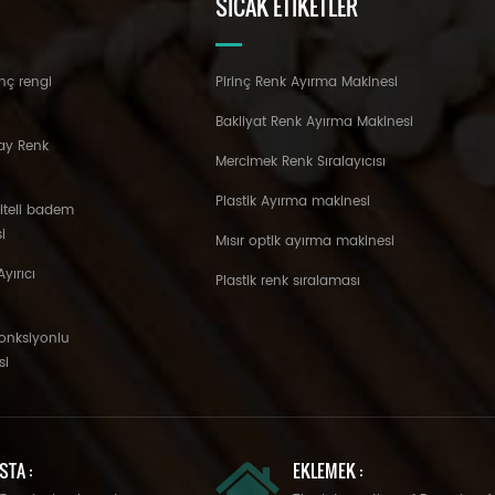
SICAK ETIKETLER
nç rengi
Pirinç Renk Ayırma Makinesi
Bakliyat Renk Ayırma Makinesi
ay Renk
Mercimek Renk Sıralayıcısı
Plastik Ayırma makinesi
liteli badem
i
Mısır optik ayırma makinesi
yırıcı
Plastik renk sıralaması
fonksiyonlu
si
STA :
EKLEMEK :