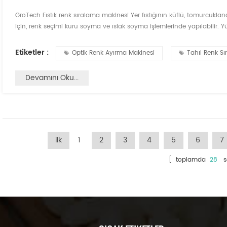
GroTech Fıstık renk sıralama makinesi Yer fıstığının küflü, tomurcuklanan 
için, renk seçimi kuru soyma ve ıslak soyma işlemlerinde yapılabilir. Yü
fıstık, iyi bir etki seçin. Fıstıkların ayrılmasından sonra, genellikle 
zaman ve ç...
Etiketler :
Optik Renk Ayırma Makinesi
Tahıl Renk Sır
Devamını Oku...
ilk
1
2
3
4
5
6
7
[ toplamda
28
sa