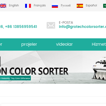
English
Français
Русский
Español
E-POSTA
16
,
+86 13856959541
info@grotechcolorsorter
er
projeler
videolar
Hizmet
i Renk Sıralayıcısı
Grotech re