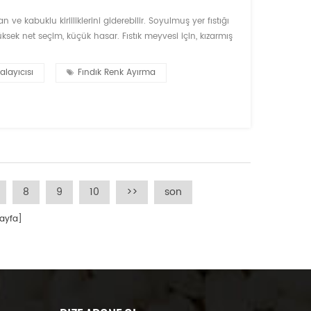
ve kabuklu kirliliklerini giderebilir. Soyulmuş yer fıstığı
ksek net seçim, küçük hasar. Fıstık meyvesi için, kızarmış
manuel sıralama gerekmez, bitmiş doğrudan paketleme,
alayıcısı
Fındık Renk Ayırma
8
9
10
>>
son
yfa]