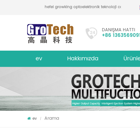
hefei growking optoelektronik teknoloji co., ltd
DANIŞMA HATTI
+86 136356909
ev
Hakkımızda
Ürünl
bakliyat mercimek renk sıralayıcı
hakkında
Çok İşlevl
Arama
ev
/