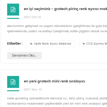
en iyi seçiminiz - grotech pirinç renk ayırıcı ma
2017-Oct-10
ekonominin gelişmesi ve yaşam standardının geliştirilmesi ile gıda kali
işletmelerinde, üretim ve kaliteyi iyileştirmek, kalite çizgisini alarak 
ortadan kaldırılmanın tek yoludur. tüketicilerin ihtiyaçlarını karşıla
yerli hem yabancı pi...
Etiketler :
Optik Renk Ayırıcı Makinesi
CCD Ayırma Mak
Devamını Oku...
en yeni grotech mini renk sıralayıcı
2017-Nov-10
hefei growking optoelektronik teknoloji co., tahıl, pirinç, hububat, pla
sınıflandırma malzemeleri çeşitlenebilir yeni bir mini renk sıralayıcı ge