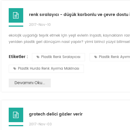
renk sıralayıcı - düşük karbonlu ve çevre dostu 
2017-Nov-10
ekolojik uygarlığı teşvik etmek için yeşil evlerin inşaatı, kaynakların 
yeniden plastik geri dönüşüm nasıl yapılır? yirmi birinci yüzyıl bilimsel v
renk ayırıcıdan ayrılamaz. evcil hayvan plastik renk hefei growking opt
ayrıştırma e...
Etiketler :
Plastik Renk Sıralayıcısı
Plastik Renk Ayırm
Plastik Hurda Renk Ayırma Makinası
Devamını Oku...
grotech delici gözler verir
2017-Nov-03