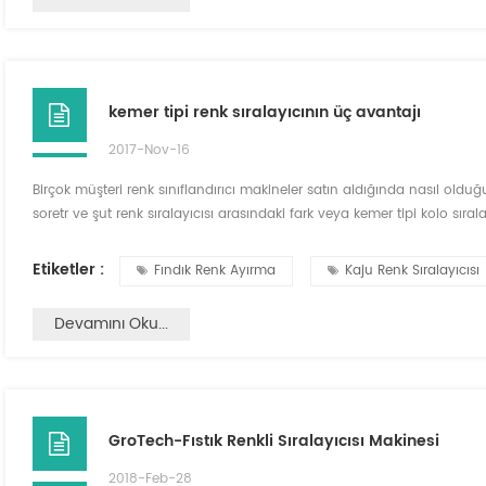
kemer tipi renk sıralayıcının üç avantajı
2017-Nov-16
Birçok müşteri renk sınıflandırıcı makineler satın aldığında nasıl olduğun
soretr ve şut renk sıralayıcısı arasındaki fark veya kemer tipi kolo sıra
sana kemer tipi renk sıralayıcının çalışma prensibi ve avantajını anlat
kemer ti...
Etiketler :
Fındık Renk Ayırma
Kaju Renk Sıralayıcısı
Devamını Oku...
GroTech-Fıstık Renkli Sıralayıcısı Makinesi
2018-Feb-28