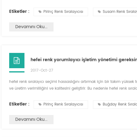
bir anahtar akıllı analiz, basit operasyon, yüksek hassasiyet sıralama 
sevildi....
Etiketler :
Pirinç Renk Sıralayıcısı
Susam Renk Sıralay
Devamını Oku...
hefei renk yorumlayıcı işletim yönetimi gereksi
2017-Oct-27
hefei renk sıralayıcı seçimi hassaslığını artırmak için bir takım yüksek 
ve üretim verimliliğini ve kalitesini geliştirir. Bu nedenle hefei renk sıra
işletme ve yönetim gerekliliklerine dikkat edilmelidir. renk ayırıcı doğru
uzatılmalıdır. ...
Etiketler :
Pirinç Renk Sıralayıcısı
Buğday Renk Sırala
Devamını Oku...