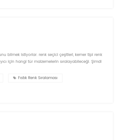
u bilmek istiyorlar. renk seçici çeşitleri, kemer tipi renk
layıcı için hangi tür malzemelerin sıralayabileceği. Şimdi
acağım. farklı göre mimarisi, renk sıralayıcı makinesi
Fıstık Renk Sıralaması