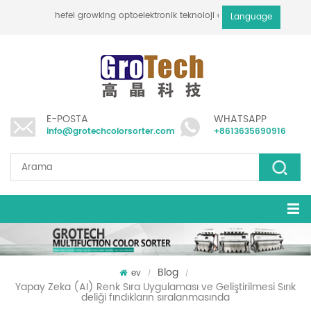
hefei growking optoelektronik teknoloji co., ltd
Language
E-POSTA
WHATSAPP
info@grotechcolorsorter.com
+8613635690916
Blog
ev
/
/
Yapay Zeka (AI) Renk Sıra Uygulaması ve Geliştirilmesi Sırık
deliği fındıkların sıralanmasında