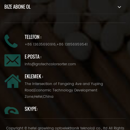
BIZE ABONE OL
TELEFON :
+86 13635690916
,
+86 13856959541
E-POSTA :
info@grotechcolorsorter.com
EKLEMEK :
The Intersection of Fangxing Ave and Yuping
Road,Economic Technology Development
Zone,Hefei,China
SKYPE:
Copyright © hefei growking optoelektronik teknoloji co., ltd All Rights