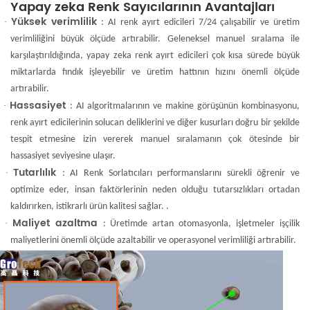
Yapay zeka Renk Sayıcılarının Avantajları
Yüksek verimlilik
 ·
: AI renk ayırt edicileri 7/24 çalışabilir ve üretim
verimliliğini büyük ölçüde artırabilir. Geleneksel manuel sıralama ile
karşılaştırıldığında, yapay zeka renk ayırt edicileri çok kısa sürede büyük
miktarlarda fındık işleyebilir ve üretim hattının hızını önemli ölçüde
artırabilir.
Hassasiyet
 ·
: AI algoritmalarının ve makine görüşünün kombinasyonu,
renk ayırt edicilerinin solucan deliklerini ve diğer kusurları doğru bir şekilde
tespit etmesine izin vererek manuel sıralamanın çok ötesinde bir
hassasiyet seviyesine ulaşır.
Tutarlılık
Â ·
: AI Renk Sorlatıcıları performanslarını sürekli öğrenir ve
optimize eder, insan faktörlerinin neden olduğu tutarsızlıkları ortadan
kaldırırken, istikrarlı ürün kalitesi sağlar.
.
Maliyet azaltma
 ·
: Üretimde artan otomasyonla, işletmeler işçilik
maliyetlerini önemli ölçüde azaltabilir ve operasyonel verimliliği artırabilir.