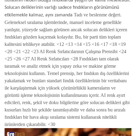
istilasının neden olduğu fındıklarda yaygın bir kalite meselesidir.
Solucan deliklerinin varlığı sadece fındıkların görünümünü
Tadı ve beslenme değeri.
etkilemekle kalmaz, aynı zamanda
Geleneksel sıralama işlemlerinde, manuel inceleme genellikle
yanlıştır, yüzeyde sağlam görünen ancak solucan delikleri içeren
fındıkları gözden kaçırmak kolaydır. Bu, bir parti tüm toplam
kalitesini tehlikeye atabilir. <12 <13 <14 <15 <16 <17 <18 <19
<20 <21 <22 <23 AI Renk Sırlatıcılarının Çalışma Prensibi <24
<25 <26 <27 AI Renk Sırlatıcıları <28 Fındıkları tam olarak
taramak ve analiz etmek için yapay zeka ve makine görme
teknolojisini kullanın. Temel prensip, her fındıkın dış özelliklerini
yakalamak ve bunları standart fındık özelliklerinin bir veritabanı
ile karşılaştırmak için yüksek çözünürlüklü kameraların ve
görüntü işleme teknolojisinin kullanılmasını içerir. AI renk ayırt
edicileri, renk, şekil ve doku bilgilerine göre solucan delikleri gibi
kusurları hızlı bir şekilde tanımlayabilir ve daha sonra bu arızalı
fındıkları bir hava akışı sıralama sistemi kullanarak nitelikli
ürünlerden çıkarabilir. <30