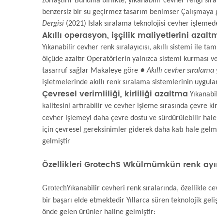
zorlaştırır Bununla birlikte, yıkanabilir cevher rengi s
benzersiz bir su geçirmez tasarım benimser Çalışmaya
Dergisi
(2021) Islak sıralama teknolojisi cevher işlemed
Akıllı operasyon, işçilik maliyetlerini azalt
Yıkanabilir cevher renk sıralayıcısı, akıllı sistemi ile 
ölçüde azaltır Operatörlerin yalnızca sistemi kurması 
tasarruf sağlar Makaleye göre
● Akıllı cevher sıralama 
işletmelerinde akıllı renk sıralama sistemlerinin uygul
Çevresel verimliliği, kirliliği azaltma
Yıkanabil
kalitesini artırabilir ve cevher işleme sırasında çevre kirl
cevher işlemeyi daha çevre dostu ve sürdürülebilir hale
için çevresel gereksinimler giderek daha katı hale gelm
gelmiştir
Özellikleri
Grotech
S W
kül
mümkün renk ayırt
Grotech
Yıkanabilir cevheri renk sıralarında, özellikle 
bir başarı elde etmektedir Yıllarca süren teknolojik ge
önde gelen ürünler haline gelmiştir: