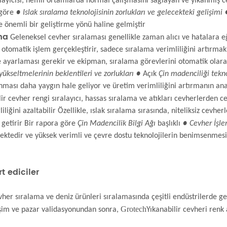
ıralayıcısı, nemli ortamlarda normal çalışmasını sağlayan ve yıkanmış 
 göre
● Islak sıralama teknolojisinin zorlukları ve gelecekteki gelişimi 
e önemli bir geliştirme yönü haline gelmiştir
ma
Geleneksel cevher sıralaması genellikle zaman alıcı ve hatalara 
tam otomatik işlem gerçekleştirir, sadece sıralama verimliliğini artırm
ve ayarlaması gerekir ve ekipman, sıralama görevlerini otomatik ola
yükseltmelerinin beklentileri ve zorlukları ●
Açık
Çin madenciliği tekno
anması daha yaygın hale geliyor ve üretim verimliliğini artırmanın an
ir cevher rengi sıralayıcı, hassas sıralama ve atıkları cevherlerden ce
iliğini azaltabilir Özellikle, ıslak sıralama sırasında, niteliksiz cevherl
 getirir Bir rapora göre
Çin Madencilik Bilgi Ağı
başlıklı
● Cevher İşle
ektedir ve yüksek verimli ve çevre dostu teknolojilerin benimsenmesi
 ediciler
cevher sıralama ve deniz ürünleri sıralamasında çeşitli endüstrilerde
Grotech
lişim ve pazar validasyonundan sonra,
Yıkanabilir cevheri renk 