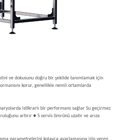
eklini ve dokusunu doğru bir şekilde tanımlamak için
formansını korur, genellikle nemli ortamlarda
naryolarda istikrarlı bir performans sağlar Su geçirmez
ğruluğunu artırır ● S servis ömrünü uzatır ve arıza
ralama parametrelerini kolayca ayarlamasına izin veren