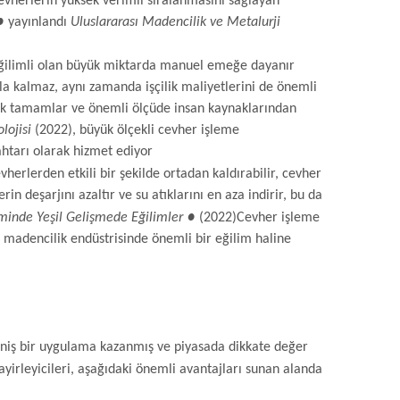
cevherlerin yüksek verimli sıralanmasını sağlayan
●
yayınlandı
Uluslararası Madencilik ve Metalurji
eğilimli olan büyük miktarda manuel emeğe dayanır
akla kalmaz, aynı zamanda işçilik maliyetlerini de önemli
rak tamamlar ve önemli ölçüde insan kaynaklarından
lojisi
(2022), büyük ölçekli cevher işleme
ahtarı olarak hizmet ediyor
vherlerden etkili bir şekilde ortadan kaldırabilir, cevher
erin deşarjını azaltır ve su atıklarını en aza indirir, bu da
minde Yeşil Gelişmede Eğilimler ●
(2022)
Cevher işleme
 madencilik endüstrisinde önemli bir eğilim haline
 geniş bir uygulama kazanmış ve piyasada dikkate değer
ayirleyicileri, aşağıdaki önemli avantajları sunan alanda