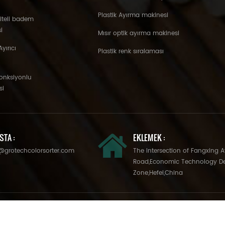
Plastik Ayırma makinesi
liteli badem
i
Mısır optik ayırma makinesi
yırıcı
Plastik renk sıralaması
fonksiyonlu
si
STA :
EKLEMEK :
@grotechcolorsorter.com
The Intersection of Fangxing 
Road,Economic Technology D
Zone,Hefei,China
 All Rights Reserved. Powered by
dyyseo.com