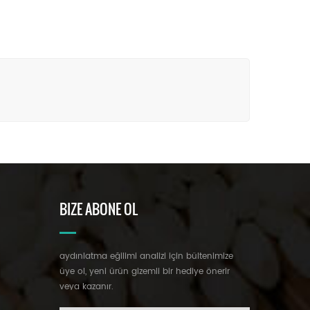
BIZE ABONE OL
aydınlatma eğilimi analizi için bültenimize
üye ol, yeni ürün gizemli bir hediye önerir
veya kazanır.