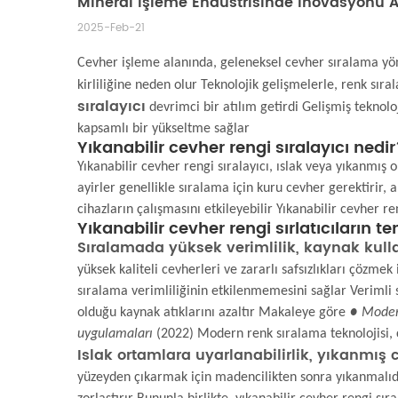
Mineral İşleme Endüstrisinde İnovasyonu Ar
2025-Feb-21
Cevher işleme alanında, geleneksel cevher sıralama yö
kirliliğine neden olur Teknolojik gelişmelerle, renk sıra
sıralayıcı
devrimci bir atılım getirdi Gelişmiş tekno
kapsamlı bir yükseltme sağlar
Yıkanabilir cevher rengi sıralayıcı nedi
Yıkanabilir cevher rengi sıralayıcı, ıslak veya yıkanmış 
ayirler genellikle sıralama için kuru cevher gerektirir,
cihazların çalışmasını etkileyebilir Yıkanabilir cevher ren
Yıkanabilir cevher rengi sırlatıcıların t
Sıralamada yüksek verimlilik, kaynak kulla
yüksek kaliteli cevherleri ve zararlı safsızlıkları çözmek 
sıralama verimliliğinin etkilenmemesini sağlar Verimli
olduğu kaynak atıklarını azaltır Makaleye göre
● Modern
uygulamaları
(2022) Modern renk sıralama teknolojisi, c
Islak ortamlara uyarlanabilirlik, yıkanmış
yüzeyden çıkarmak için madencilikten sonra yıkanmalıdır 