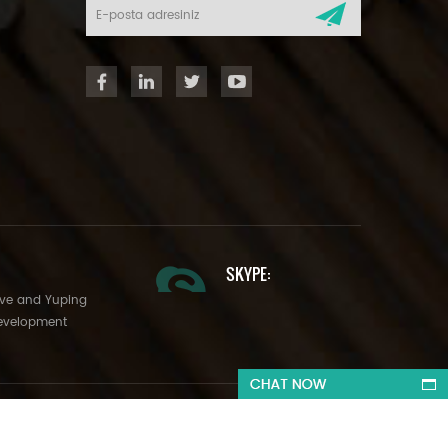
SKYPE:
Ave and Yuping
evelopment