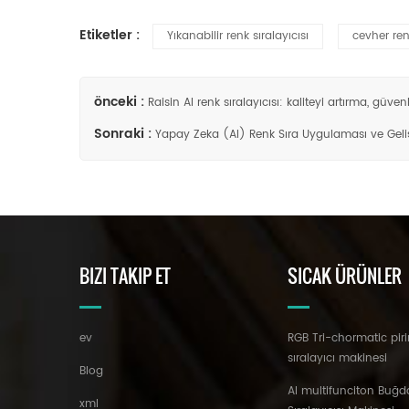
Etiketler :
Yıkanabilir renk sıralayıcısı
cevher ren
önceki :
Raisin AI renk sıralayıcısı: kaliteyi artırma, güv
Sonraki :
Yapay Zeka (AI) Renk Sıra Uygulaması ve Gelişti
BIZI TAKIP ET
SICAK ÜRÜNLER
ev
RGB Tri-chormatic piri
sıralayıcı makinesi
Blog
AI multifunciton Buğd
xml