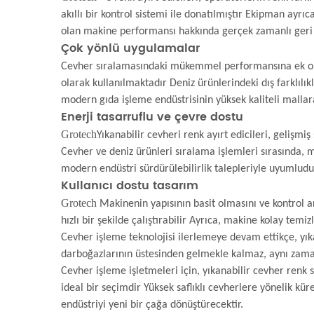
akıllı bir kontrol sistemi ile donatılmıştır Ekipman ay
olan makine performansı hakkında gerçek zamanlı geri b
Çok yönlü uygulamalar
Cevher sıralamasındaki mükemmel performansına ek o
olarak kullanılmaktadır Deniz ürünlerindeki dış farklılıkl
modern gıda işleme endüstrisinin yüksek kaliteli mallar
Enerji tasarruflu ve çevre dostu
Grotech
Yıkanabilir cevheri renk ayırt edicileri, gelişmi
Cevher ve deniz ürünleri sıralama işlemleri sırasında, mak
modern endüstri sürdürülebilirlik talepleriyle uyumludu
Kullanıcı dostu tasarım
Grotech
Makinenin yapısının basit olmasını ve kontrol ar
hızlı bir şekilde çalıştırabilir Ayrıca, makine kolay tem
Cevher işleme teknolojisi ilerlemeye devam ettikçe, yıka
darboğazlarının üstesinden gelmekle kalmaz, aynı zamand
Cevher işleme işletmeleri için, yıkanabilir cevher renk 
ideal bir seçimdir Yüksek saflıklı cevherlere yönelik kür
endüstriyi yeni bir çağa dönüştürecektir.