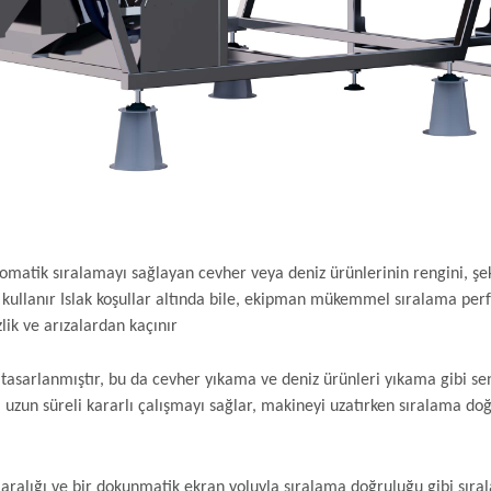
 otomatik sıralamayı sağlayan cevher veya deniz ürünlerinin rengini, ş
i kullanır Islak koşullar altında bile, ekipman mükemmel sıralama per
lik ve arızalardan kaçınır
 tasarlanmıştır, bu da cevher yıkama ve deniz ürünleri yıkama gibi se
a uzun süreli kararlı çalışmayı sağlar, makineyi uzatırken sıralama do
kı aralığı ve bir dokunmatik ekran yoluyla sıralama doğruluğu gibi sı