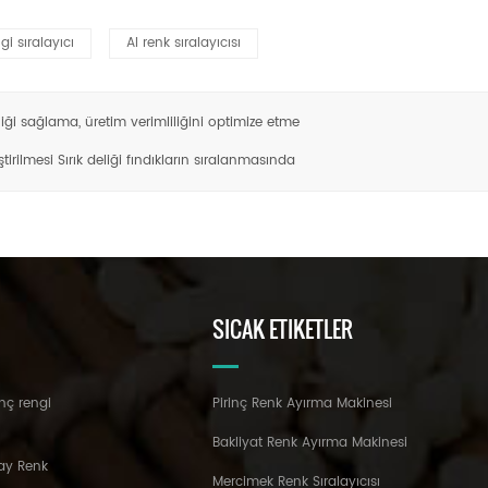
gi sıralayıcı
AI renk sıralayıcısı
enliği sağlama, üretim verimliliğini optimize etme
rilmesi Sırık deliği fındıkların sıralanmasında
SICAK ETIKETLER
nç rengi
Pirinç Renk Ayırma Makinesi
Bakliyat Renk Ayırma Makinesi
ay Renk
Mercimek Renk Sıralayıcısı