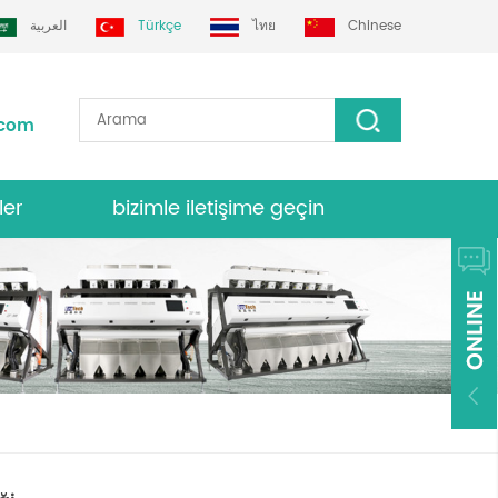
العربية
Türkçe
ไทย
Chinese
.com
ler
bizimle iletişime geçin
nk sıralayıcısı