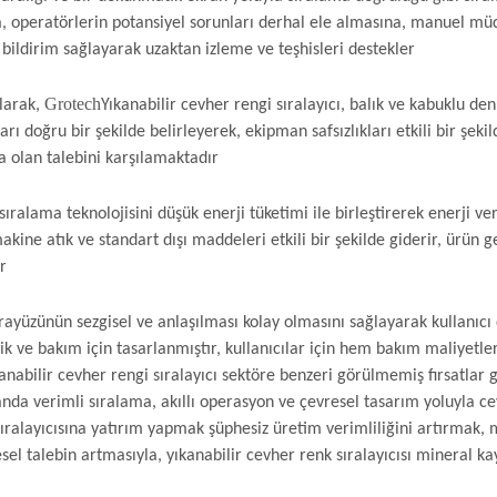
rıca, operatörlerin potansiyel sorunları derhal ele almasına, manuel m
ildirim sağlayarak uzaktan izleme ve teşhisleri destekler
Grotech
larak,
Yıkanabilir cevher rengi sıralayıcı, balık ve kabuklu de
arı doğru bir şekilde belirleyerek, ekipman safsızlıkları etkili bir şeki
a olan talebini karşılamaktadır
ş sıralama teknolojisini düşük enerji tüketimi ile birleştirerek enerji 
ine atık ve standart dışı maddeleri etkili bir şekilde giderir, ürün ger
r
ayüzünün sezgisel ve anlaşılması kolay olmasını sağlayarak kullanıcı 
izlik ve bakım için tasarlanmıştır, kullanıcılar için hem bakım maliyet
nabilir cevher rengi sıralayıcı sektöre benzeri görülmemiş fırsatlar 
a verimli sıralama, akıllı operasyon ve çevresel tasarım yoluyla cev
sıralayıcısına yatırım yapmak şüphesiz üretim verimliliğini artırmak, m
esel talebin artmasıyla, yıkanabilir cevher renk sıralayıcısı mineral k