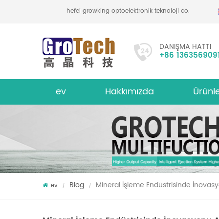
hefei growking optoelektronik teknoloji co., ltd
DANIŞMA HATTI
+86 136356909
ev
Hakkımızda
Ürünl
bakliyat mercimek renk sıralayıcı
hakkında
Çok İşlevl
Blog
Mineral İşleme Endüstrisinde İnovasyo
ev
/
/