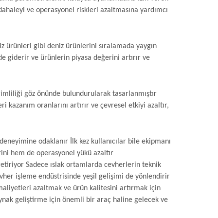
üdahaleyi ve operasyonel riskleri azaltmasına yardımcı
niz ürünleri gibi deniz ürünlerini sıralamada yaygın
lde giderir ve ürünlerin piyasa değerini artırır ve
verimliliği göz önünde bulundurularak tasarlanmıştır
i kazanım oranlarını artırır ve çevresel etkiyi azaltır,
deneyimine odaklanır İlk kez kullanıcılar bile ekipmanı
lerini hem de operasyonel yükü azaltır
getiriyor Sadece ıslak ortamlarda cevherlerin teknik
her işleme endüstrisinde yeşil gelişimi de yönlendirir
aliyetleri azaltmak ve ürün kalitesini artırmak için
aynak geliştirme için önemli bir araç haline gelecek ve