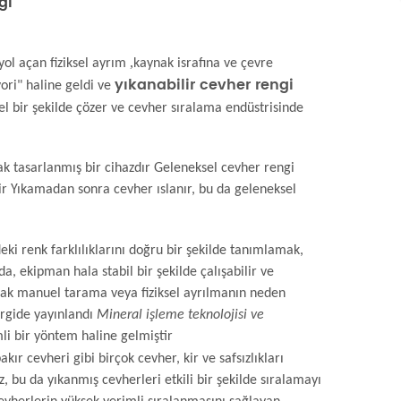
ği
,
yol açan fiziksel ayrım
kaynak israfına ve çevre
yıkanabilir
cevher rengi
vori" haline geldi ve
l bir şekilde çözer ve cevher sıralama endüstrisinde
arak tasarlanmış bir cihazdır Geleneksel cevher rengi
rir Yıkamadan sonra cevher ıslanır, bu da geleneksel
eki renk farklılıklarını doğru bir şekilde tanımlamak,
rda, ekipman hala stabil bir şekilde çalışabilir ve
arak manuel tarama veya fiziksel ayrılmanın neden
rgide yayınlandı
Mineral işleme teknolojisi ve
li bir yöntem haline gelmiştir
ır cevheri gibi birçok cevher, kir ve safsızlıkları
 bu da yıkanmış cevherleri etkili bir şekilde sıralamayı