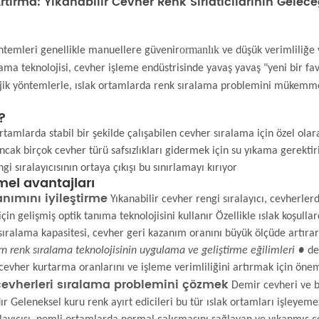
tırma: Yıkanabilir Cevher Renk Sırlatıcılarının Gelece
ormanlık
ntemleri genellikle manuellere güvenir
ve düşük verimliliğe 
lama teknolojisi, cevher işleme endüstrisinde yavaş yavaş "yeni bir fa
lojik yöntemlerle, ıslak ortamlarda renk sıralama problemini mükemme
r?
ortamlarda stabil bir şekilde çalışabilen cevher sıralama için özel ol
 ancak birçok cevher türü safsızlıkları gidermek için su yıkama gerekti
gi sıralayıcısının ortaya çıkışı bu sınırlamayı kırıyor
emel avantajları
nımını iyileştirme
Yıkanabilir cevher rengi sıralayıcı, cevherlerd
için gelişmiş optik tanıma teknolojisini kullanır Özellikle ıslak koşulla
 sıralama kapasitesi, cevher geri kazanım oranını büyük ölçüde artır
 renk sıralama teknolojisinin uygulama ve geliştirme eğilimleri ●
de
evher kurtarma oranlarını ve işleme verimliliğini artırmak için önem
 cevherleri sıralama problemini çözmek
Demir cevheri ve bak
Geleneksel kuru renk ayırt edicileri bu tür ıslak ortamları işleyemez,