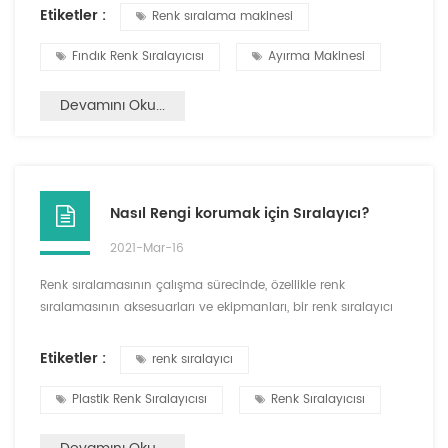
cisimlerin varlığını, fındıklarda, insanları biraz hissettirir.
Etiketler :
Renk sıralama makinesi
İğrençlik. Endüstri içkilerine göre, somun işleme şirketleri
gerekir Hammaddelerin seçiminde kalite ve güvenliğe
Fındık Renk Sıralayıcısı
Ayırma Makinesi
odaklanın, yabancı cisimlerin vb. tab...
Devamını Oku...
Nasıl Rengi korumak için Sıralayıcı?
2021-Mar-16
Renk sıralamasının çalışma sürecinde, özellikle renk
sıralamasının aksesuarları ve ekipmanları, bir renk sıralayıcı
aksesuarının hasarı, tüm renk sıralamasının normal
çalışmasını etkileyecektir. plastik renk sıralayıcısı, mısır rengi
Etiketler :
renk sıralayıcı
sıralayıcısı, pirinç rengi sıralayıcı makineleri vb., renk sıralama
etkisi ve üretimini ciddi şekilde etkileyecektir. Verimlilik. Bu
Plastik Renk Sıralayıcısı
Renk Sıralayıcısı
nedenle, renk sıralamasının akses...