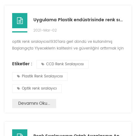
Uygulama Plastik endüstrisinde renk sıralayıcısı
2021-Mar-02
optik renk sıralayıcısı1930'lara geri döndü ve kullanılmış
Başlangıçta Yiyeceklerin kalitesini ve güvenliğini arttırmak için
ürünler. Pet Recycling'teki büyüme, yolunu açtı Kullanımı
Plastikler-İlk Yeşil ve diğer renkleri, içecek kaplarındaki açık
Etiketler :
CCD Renk Sıralayıcısı
evcil hayvandan çıkarmak için, PVC'yi ve diğer polimerleri net
pet olarak aynı renkte çıkarabilecek, ancak farklı eriyikler
Plastik Renk Sıralayıcısı
sergileyebilecek diğer polim...
Optik renk sıralayıcı
Devamını Oku...