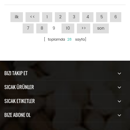
ilk
<<
1
2
3
4
5
6
7
8
9
10
>>
son
[ toplamda
28
sayfa]
BIZI TAKIP ET
SICAK ÜRÜNLER
SICAK ETIKETLER
BIZE ABONE OL