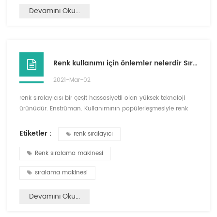
Devamını Oku...
Renk kullanımı için önlemler nelerdir Sıralayıcı?
2021-Mar-02
renk sıralayıcısı bir çeşit hassasiyetli olan yüksek teknoloji
ürünüdür. Enstrüman. Kullanımının popülerleşmesiyle renk
sıralama makinesi, sıralama makinesinin bakımı bir şey
Vurgulandık Çünkü sadece sonra onlar tutulur Onlar
Etiketler :
renk sıralayıcı
Kullanılabilir Daha iyi. Genel olarak, mühendis kapıyı
yükledikten ve hata ayırdıktan sonra, normal olarak
Renk sıralama makinesi
kullanılabilir. 1. Ne zaman Klavyeyi Kullanma, Siz Anahtarlara
hafi...
sıralama makinesi
Devamını Oku...