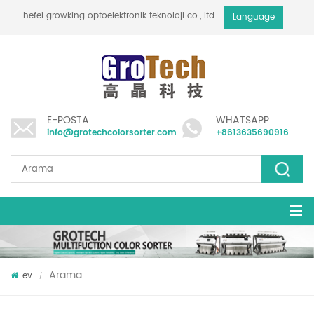
hefei growking optoelektronik teknoloji co., ltd
Language
E-POSTA
WHATSAPP
info@grotechcolorsorter.com
+8613635690916
Arama
ev
/