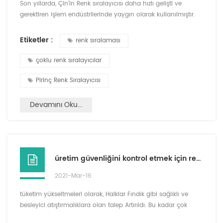
Son yıllarda, Çin'in Renk sıralayıcısı daha hızlı gelişti ve
gerektiren işlem endüstrilerinde yaygın olarak kullanılmıştır.
renk sıralamaGıda, tarımsal ürünler, kimyasal cihazlar ve ürün
işleme gibi katı partikül malzemelerin. Endüstriler durumlarda
Etiketler :
renk sıralaması
nereye Nerit edilmemiş ürünler ve nitelikli ürünler olamaz
tarama ekipmanı ile ayrılmak Çünkü partikül boyutunu
çoklu renk sıralayıcılar
kapatın veya nereye Yoğunluk temelde a...
Pirinç Renk Sıralayıcısı
Devamını Oku...
üretim güvenliğini kontrol etmek için renk sıralayıcısı ve denetim makinesi
2021-Mar-16
tüketim yükseltmeleri olarak, Halklar Fındık gibi sağlıklı ve
besleyici atıştırmalıklara olan talep Artırıldı. Bu kadar çok
Netizens Solucanlar, solucanlar, kalıp, etiketler vb. Yabancı