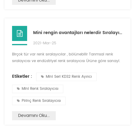
Devamını Oku...
Mini rengin avantajları nelerdir Sıralayıcı?
2021-Mar-25
Birçok tür var renk sıralayıcılar , bölünebilir Tarımsal renk
sıralayıcısı ve endüstriyel renk sıralayıcısı Ürüne göre sanayi.
Renk sıralama materyallerine göre, var pirinç rengi sıralayıcısı
, Çeşitli Tahıllar Renk Sıralayıcısı , sebze renk sıralayıcısı , Çay
Etiketler :
Mini Seri KD32 Renk Ayırıcı
rengi sıralayıcısı , vb., renk sıralamasının boyutuna göre, var.
büyük ölçekli renk sıralayıcısı ve mini renk sıralayıcısı . Biz
Mini Renk Sıralayıcısı
Çeşitli re...
Pirinç Renk Sıralayıcısı
Devamını Oku...