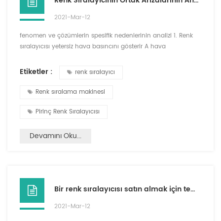
Renk Sıralayıcının Ortak Arızalarının Analizi
2021-Mar-12
fenomen ve çözümlerin spesifik nedenlerinin analizi 1. Renk
sıralayıcısı yetersiz hava basıncını gösterir A hava
kompresörü anormal çalışıyor veya bir motor çalışmıyor,
hava besleme basıncının anormal olmasına neden oluyor.
Etiketler :
renk sıralayıcı
Çalışma basıncını normal aralığa ulaşmasını sağlamak için
hava kompresörünü kontrol edin.B Hava kompresörü
Renk sıralama makinesi
çalışıyor Normalde. Çok fazla hava kaynağı çizgileri, çok ince
taşıma...
Pirinç Renk Sıralayıcısı
Devamını Oku...
Bir renk sıralayıcısı satın almak için temel teknik parametreler
2021-Mar-12