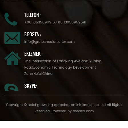
TELEFON :
+86 13635690916
,
+86 13856959541
E-POSTA :
info@grotechcolorsorter.com
EKLEMEK :
The Intersection of Fangxing Ave and Yuping
Road,Economic Technology Development
Zone,Hefei,China
SKYPE:
Copyright © hefei growking optoelektronik teknoloji co., ltd All Rights
Reserved. Powered by
dyyseo.com