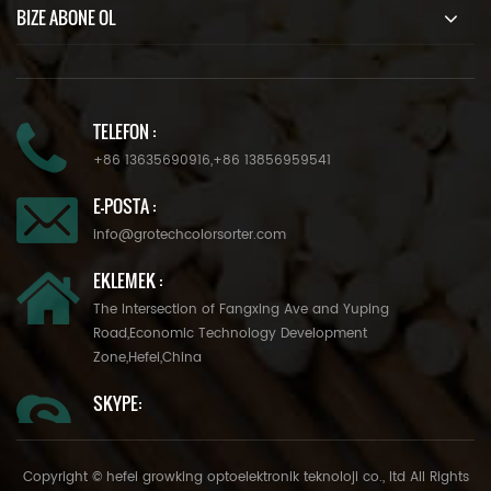
BIZE ABONE OL
TELEFON :
+86 13635690916
,
+86 13856959541
E-POSTA :
info@grotechcolorsorter.com
EKLEMEK :
The Intersection of Fangxing Ave and Yuping
Road,Economic Technology Development
Zone,Hefei,China
SKYPE:
Copyright © hefei growking optoelektronik teknoloji co., ltd All Rights