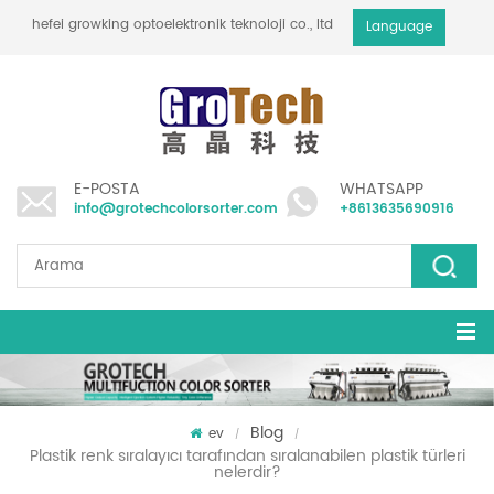
hefei growking optoelektronik teknoloji co., ltd
Language
E-POSTA
WHATSAPP
info@grotechcolorsorter.com
+8613635690916
Blog
ev
/
/
Plastik renk sıralayıcı tarafından sıralanabilen plastik türleri
nelerdir?