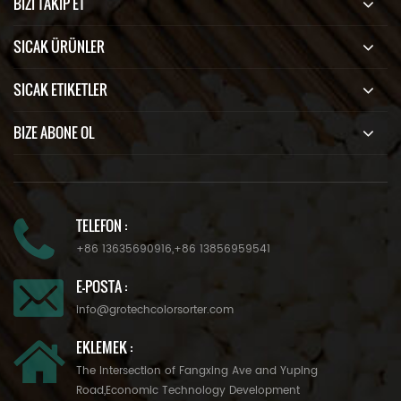
BIZI TAKIP ET
SICAK ÜRÜNLER
SICAK ETIKETLER
BIZE ABONE OL
TELEFON :
+86 13635690916
,
+86 13856959541
E-POSTA :
info@grotechcolorsorter.com
EKLEMEK :
The Intersection of Fangxing Ave and Yuping
Road,Economic Technology Development