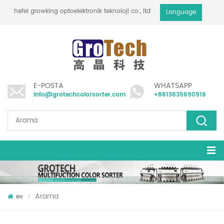
hefei growking optoelektronik teknoloji co., ltd
Language
E-POSTA
WHATSAPP
info@grotechcolorsorter.com
+8613635690916
Arama
ev
/