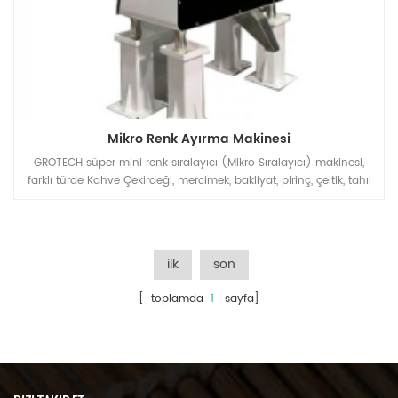
Mikro Renk Ayırma Makinesi
GROTECH süper mini renk sıralayıcı (Mikro Sıralayıcı) makinesi,
farklı türde Kahve Çekirdeği, mercimek, bakliyat, pirinç, çeltik, tahıl
vb. işleyen küçük atölye veya Laboratuar için sıralama çözümü
sağlamak üzere tasarlanmıştır.
ilk
son
[ toplamda
1
sayfa]