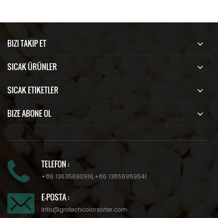
BIZI TAKIP ET
SICAK ÜRÜNLER
SICAK ETIKETLER
BIZE ABONE OL
TELEFON :
+86 13635690916
,
+86 13856959541
E-POSTA :
info@grotechcolorsorter.com