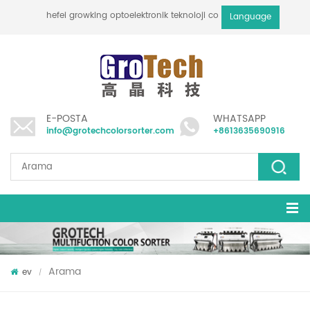
hefei growking optoelektronik teknoloji co., ltd
Language
E-POSTA
WHATSAPP
info@grotechcolorsorter.com
+8613635690916
Arama
ev
/