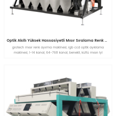
Optik Akıllı Yüksek Hassasiyetli Mısır Sıralama Renk Sıralayıcı Makinesi
grotech mısır renk ayırma makinesi, rgb ccd optik ayıklama
makinesi, 1-14 kanal, 64-768 kanal, benekli, küflü mısırı iyi
taneden ayırır, mısır mısır işleme hattının kapasitesini arttırır