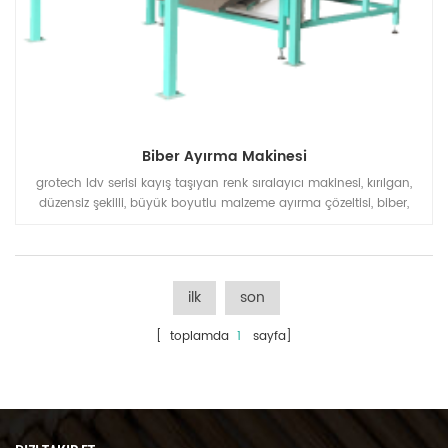
Biber Ayırma Makinesi
grotech ldv serisi kayış taşıyan renk sıralayıcı makinesi, kırılgan,
düzensiz şekilli, büyük boyutlu malzeme ayırma çözeltisi, biber,
plastik parçacıklar, pullar, parçacıklar, kuvars kumu, mineral taşlar
vb. için tasarlanmıştır. ürünler ve uygulamaları
ilk
son
[ toplamda
1
sayfa]