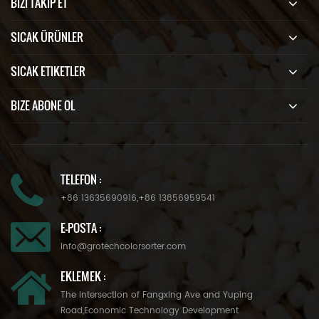
BIZI TAKIP ET
SICAK ÜRÜNLER
SICAK ETIKETLER
BIZE ABONE OL
TELEFON :
+86 13635690916
,
+86 13856959541
E-POSTA :
info@grotechcolorsorter.com
EKLEMEK :
The Intersection of Fangxing Ave and Yuping
Road,Economic Technology Development