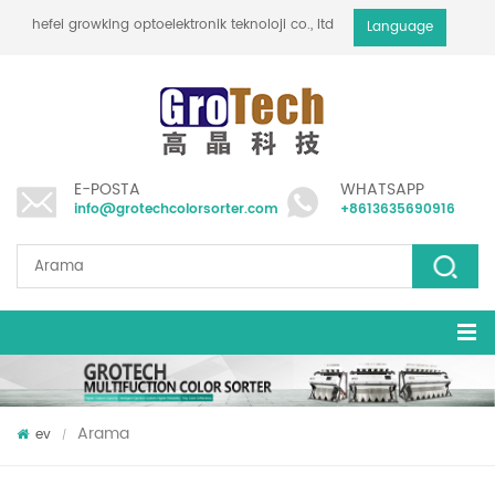
hefei growking optoelektronik teknoloji co., ltd
Language
E-POSTA
WHATSAPP
info@grotechcolorsorter.com
+8613635690916
Arama
ev
/