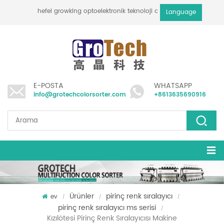
hefei growking optoelektronik teknoloji co., ltd
Language
E-POSTA
WHATSAPP
info@grotechcolorsorter.com
+8613635690916
Ürünler
pirinç renk sıralayıcı
ev
/
/
/
pirinç renk sıralayıcı ms serisi
/
Kızılötesi Pirinç Renk Sıralayıcısı Makine