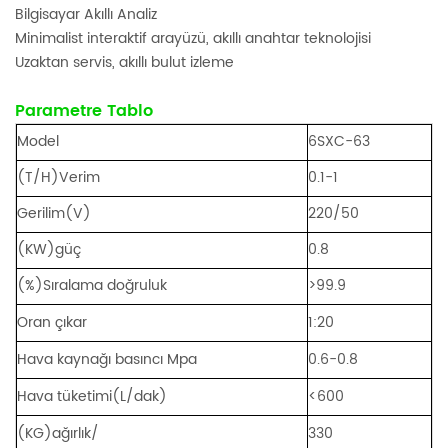
Bilgisayar Akıllı Analiz
Minimalist interaktif arayüzü, akıllı anahtar teknolojisi
Uzaktan servis, akıllı bulut izleme
Parametre Tablo
Model
6SXC-63
(T/H)Verim
0.1-1
Gerilim(V)
220/50
(KW)güç
0.8
(%)Sıralama doğruluk
>99.9
Oran çıkar
1:20
Hava kaynağı basıncı Mpa
0.6-0.8
Hava tüketimi(L/dak)
<600
(KG)ağırlık/
330