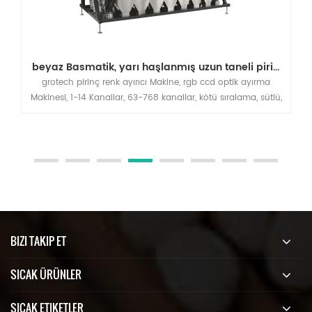
beyaz Basmatik, yarı haşlanmış uzun taneli pirinç için optik renk ayırma makinesi
grotech pirinç renk ayırıcı Makine, rgb ccd optik ayırma
Makinesi, 1-14 Kanallar, 63-768 kanallar, kötü sıralama, sütlü,
Tebeşirli, Çeltik, yabancı maddeler dışarı, uzun taneli,
Yuvarlak Tahıl, Basmati, Kaynatılmış, beyaz her türlü pirinç
uygulamaları.
BIZI TAKIP ET
SICAK ÜRÜNLER
SICAK ETIKETLER