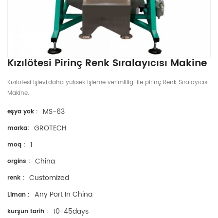
Kızılötesi Pirinç Renk Sıralayıcısı Makine
Kızılötesi işlevi,daha yüksek işleme verimliliği ile pirinç Renk Sıralayıcısı
Makine.
MS-63
eşya yok :
GROTECH
marka:
1
moq :
China
orgins :
Customized
renk :
Any Port In China
Liman :
10-45days
kurşun tarih :