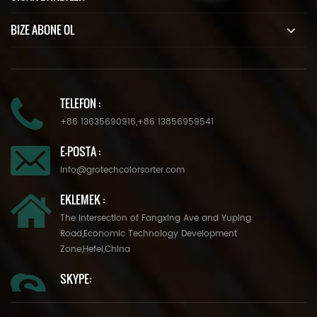
BIZE ABONE OL
TELEFON :
+86 13635690916
,
+86 13856959541
E-POSTA :
info@grotechcolorsorter.com
EKLEMEK :
The Intersection of Fangxing Ave and Yuping
Road,Economic Technology Development
Zone,Hefei,China
SKYPE: