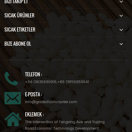
BIZI TAKIP ET
SICAK ÜRÜNLER
SICAK ETIKETLER
BIZE ABONE OL
TELEFON :
+86 13635690916
,
+86 13856959541
E-POSTA :
info@grotechcolorsorter.com
EKLEMEK :
The Intersection of Fangxing Ave and Yuping
Road,Economic Technology Development