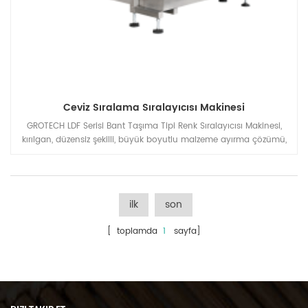
Ceviz Sıralama Sıralayıcısı Makinesi
GROTECH LDF Serisi Bant Taşıma Tipi Renk Sıralayıcısı Makinesi,
kırılgan, düzensiz şekilli, büyük boyutlu malzeme ayırma çözümü,
Ceviz, Gralik, Biber, Kurutulmuş Sebzeler, Kuvars Kum, Mineral taşlar,
Deniz ürünleri vb.
ilk
son
[ toplamda
1
sayfa]