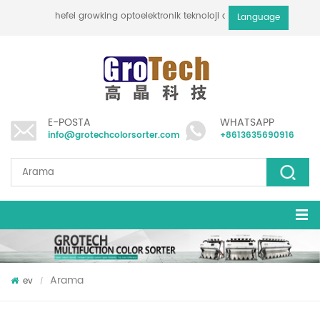
hefei growking optoelektronik teknoloji co., ltd
Language
E-POSTA
WHATSAPP
info@grotechcolorsorter.com
+8613635690916
Arama
ev
/