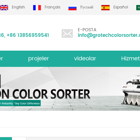
English
Français
Русский
Español
E-POSTA
16
,
+86 13856959541
info@grotechcolorsorter
er
projeler
videolar
Hizmet
i Renk Sıralayıcısı
Grotech re