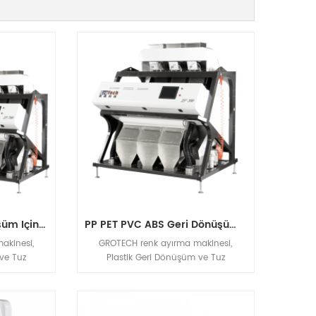
PP PET PVC Geri Dönüşüm Için Plastik Renk Ayırma Makinesi
PP PET PVC ABS Geri Dönüşüm Endüstrileri Için RGB Renk Ayırıcı Makinesi
akinesi,
GROTECH renk ayırma makinesi,
ve Tuz
Plastik Geri Dönüşüm ve Tuz
a Çözümü,
Endüstrileri için Ayırma Çözümü,
ygulamalar
Plastik (PP, PET, PVC, ABS vb.), Tuz,
a Makinesi
Kuvars vb uygulamalar için RGB CCD
Optik Ayırma Makinesi