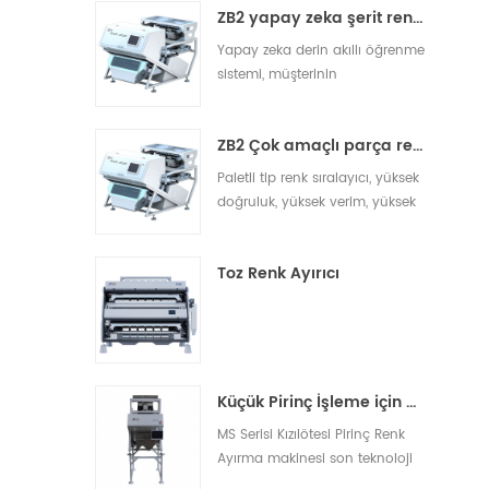
ZB2 yapay zeka şerit renk sıralayıcısı
yabancı cisimler tespit edilip
ham maddeden
Yapay zeka derin akıllı öğrenme
uzaklaştırılabilir. Grotech Somun
sistemi, müşterinin
Rengi ayıklama makineleri,
kişiselleştirilmiş, iyileştirilmiş
müşterilere her zaman akıllı, 13
sıralama gereksinimlerini,
ZB2 Çok amaçlı parça renk sıralayıcı
gerçek zamanlı uzaktan
kontrolü, çalıştırma ve bakımı,
Paletli tip renk sıralayıcı, yüksek
yazılım yükseltmesini, çevrimiçi
doğruluk, yüksek verim, yüksek
operasyon izlemeyi, veri
stabilite özellikleriyle çeşitli
toplamayı ve büyük veri13
ihtiyaçları karşılamak için renk
Toz Renk Ayırıcı
sıralama, yüzeydeki ince
farklılıkların doğru
tanımlanması, yerleşik kusur
tespiti, güve ve diğer yabancı
cisimlerin 13
Küçük Pirinç İşleme için Pirinç Renk Ayırma Makinesi
MS Serisi Kızılötesi Pirinç Renk
Ayırma makinesi son teknoloji
ürünü olup beyaz pirinç, açık