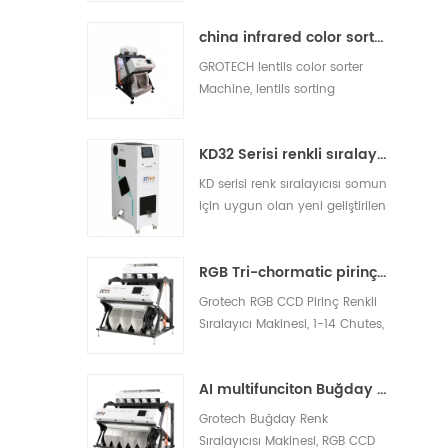
sarı pirinç, kırık pirinç
china infrared color sorter machine manufacturer
ayırabilmektedir.
GROTECH lentils color sorter
Machine, lentils sorting
Machine, is to separate the
shells and remove the other
KD32 Serisi renkli sıralayıcısı,plastik renk sıralayıcısı
foreignmaterials out, be applied
to work after lentils pre-cleaing,
KD serisi renk sıralayıcısı somun
hulling, splitting, polishing etc
için uygun olan yeni geliştirilen
processing units.
mini modelimiz, plastik, pirinç
ve diğer malzemeler gösteriliyor
RGB Tri-chormatic pirinç rengi sıralayıcı makinesi
Grotech RGB CCD Pirinç Renkli
Sıralayıcı Makinesi, 1-14 Chutes,
63-768 Kanallar, Sıralama Kötü,
Sütlü, Kalan, Çeltik, Yabancı
AI multifunciton Buğday Renk Sıralayıcısı Makinesi
Maddeler, Uzun Tahıl, Yuvarlak
Tahıl, Basmati, Pargile, Beyaz
Grotech Buğday Renk
Her Türlü Pirinç Uygulamalar
Sıralayıcısı Makinesi, RGB CCD