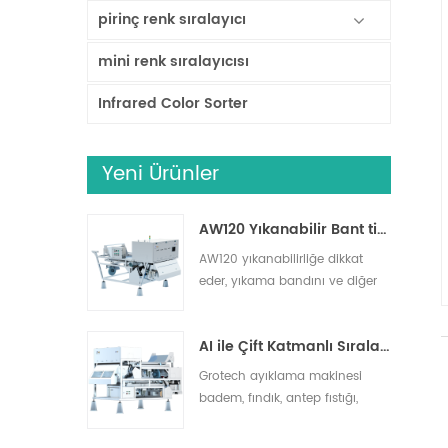
pirinç renk sıralayıcı
mini renk sıralayıcısı
Infrared Color Sorter
Yeni Ürünler
AW120 Yıkanabilir Bant tipi ayırıcı
AW120 yıkanabilirliğe dikkat
eder, yıkama bandını ve diğer
çalışma alanlarını destekler,
yabancı maddeleri etkili bir
AI ile Çift Katmanlı Sıralayıcı
şekilde giderir, kuruyemiş,
kurutulmuş meyveler, taze
Grotech ayıklama makinesi
meyve ve sebzelerin
badem, fındık, antep fıstığı,
ayıklanması için uygundur.
ceviz, macadamia ve daha
fazlasını ayıklayabilir. Taş gibi