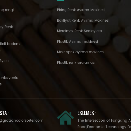
nç rengi
Pirinç Renk Ayırma Makinesi
Bakliyat Renk Ayırma Makinesi
ay Renk
Mercimek Renk Sıralayıcısı
Plastik Ayırma makinesi
liteli badem
i
Mısır optik ayırma makinesi
yırıcı
Plastik renk sıralaması
fonksiyonlu
si
STA :
EKLEMEK :
@grotechcolorsorter.com
The Intersection of Fangxing 
Road,Economic Technology D