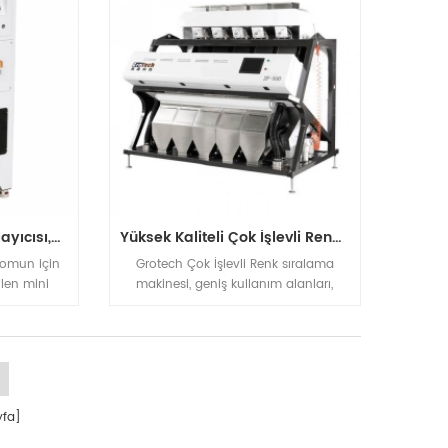
KD32 Serisi Renkli Sıralayıcısı,plastik Renk Sıralayıcısı
Yüksek Kaliteli Çok İşlevli Renk Sıralama Makinesi
 somun için
Grotech Çok İşlevli Renk sıralama
ilen mini
makinesi, geniş kullanım alanları,
ç ve diğer
Sırala: Pirinç, fasulye, fındık, tohumlar,
iyor
plastikler, tahıllar, buğday, vb
fa]