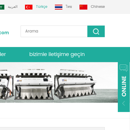
العربية
Türkçe
ไทย
Chinese
.com
ler
bizimle iletişime geçin
nk sıralayıcısı