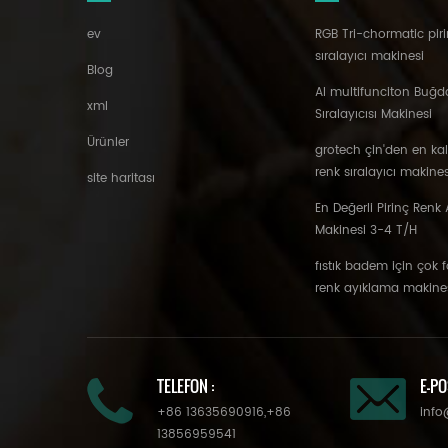
ev
RGB Tri-chormatic piri
sıralayıcı makinesi
Blog
AI multifunciton Buğd
xml
Sıralayıcısı Makinesi
Ürünler
grotech çin'den en ka
renk sıralayıcı makines
site haritası
En Değerli Pirinç Renk A
Makinesi 3-4 T/H
fıstık badem için çok 
renk ayıklama makine
TELEFON :
E-PO
+86 13635690916
,
+86
info
13856959541