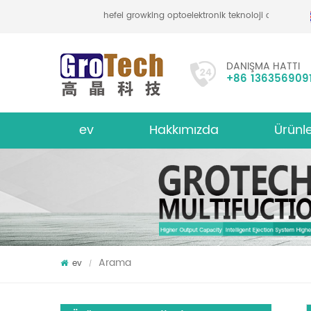
hefei growking optoelektronik teknoloji co., ltd
DANIŞMA HATTI
+86 136356909
ev
Hakkımızda
Ürünl
bakliyat mercimek renk sıralayıcı
hakkında
Çok İşlevl
Arama
ev
/