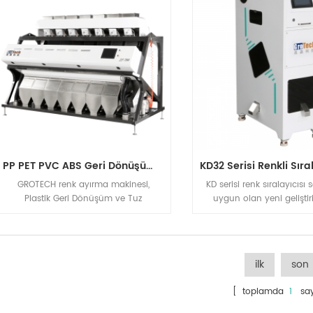
PP PET PVC ABS Geri Dönüşüm Plastik Ayırma Makinesi
GROTECH renk ayırma makinesi,
KD serisi renk sıralayıcısı
Plastik Geri Dönüşüm ve Tuz
uygun olan yeni geliştir
Endüstrileri için Ayırma Çözümü,
modelimiz, plastik, pirin
Plastik (PP, PET, PVC, ABS vb.), Tuz,
malzemeler gösteril
Kuvars vb uygulamalar için RGB CCD
Optik Ayırma Makinesi
ilk
son
[ toplamda
1
say