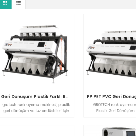
Geri Dönüşüm Plastik Farklı Renk Ayırma Makinesi
grotech renk ayırma makinesi, plastik
GROTECH renk ayırma m
geri dönüşüm ve tuz endüstrileri için
Plastik Geri Dönüşüm 
ayırma çözümü, plastik, Tuz, kuvars
Endüstrileri için Ayırm
vb.uygulamalar için rgb ccd optik
Plastik, Tuz, Kuvars vb u
ayırma makinesi
için RGB CCD Optik Ayırm