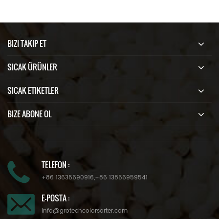
BIZI TAKIP ET
SICAK ÜRÜNLER
SICAK ETIKETLER
BIZE ABONE OL
TELEFON :
+86 13635690916
,
+86 13856959541
E-POSTA :
info@grotechcolorsorter.com