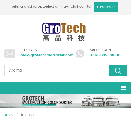
hefei growking optoelektronik teknoloji co., ltd
Language
E-POSTA
WHATSAPP
info@grotechcolorsorter.com
+8613635690916
Arama
ev
/