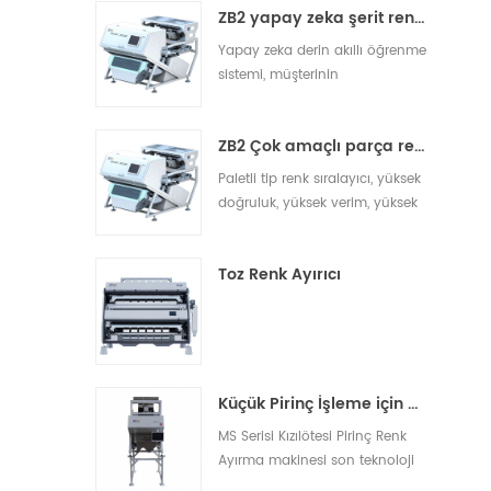
ZB2 yapay zeka şerit renk sıralayıcısı
yabancı cisimler tespit edilip
ham maddeden
Yapay zeka derin akıllı öğrenme
uzaklaştırılabilir. Grotech Somun
sistemi, müşterinin
Rengi ayıklama makineleri,
kişiselleştirilmiş, iyileştirilmiş
müşterilere her zaman akıllı, 13
sıralama gereksinimlerini,
ZB2 Çok amaçlı parça renk sıralayıcı
gerçek zamanlı uzaktan
kontrolü, çalıştırma ve bakımı,
Paletli tip renk sıralayıcı, yüksek
yazılım yükseltmesini, çevrimiçi
doğruluk, yüksek verim, yüksek
operasyon izlemeyi, veri
stabilite özellikleriyle çeşitli
toplamayı ve büyük veri13
ihtiyaçları karşılamak için renk
Toz Renk Ayırıcı
sıralama, yüzeydeki ince
farklılıkların doğru
tanımlanması, yerleşik kusur
tespiti, güve ve diğer yabancı
cisimlerin 13
Küçük Pirinç İşleme için Pirinç Renk Ayırma Makinesi
MS Serisi Kızılötesi Pirinç Renk
Ayırma makinesi son teknoloji
ürünü olup beyaz pirinç, açık