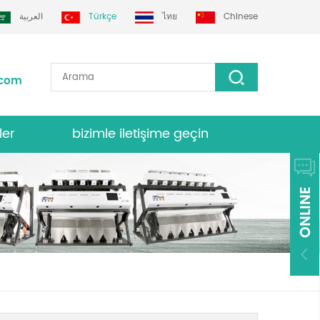
العربية
Türkçe
ไทย
Chinese
.com
ler
bizimle iletişime geçin
nk sıralayıcısı