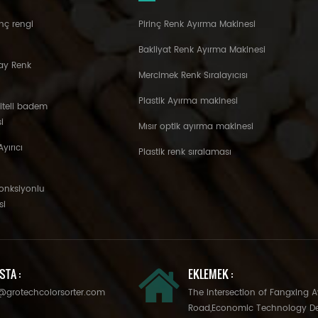
nç rengi
Pirinç Renk Ayırma Makinesi
Bakliyat Renk Ayırma Makinesi
ay Renk
Mercimek Renk Sıralayıcısı
Plastik Ayırma makinesi
liteli badem
i
Mısır optik ayırma makinesi
yırıcı
Plastik renk sıralaması
fonksiyonlu
si
STA :
EKLEMEK :
@grotechcolorsorter.com
The Intersection of Fangxing 
Road,Economic Technology D