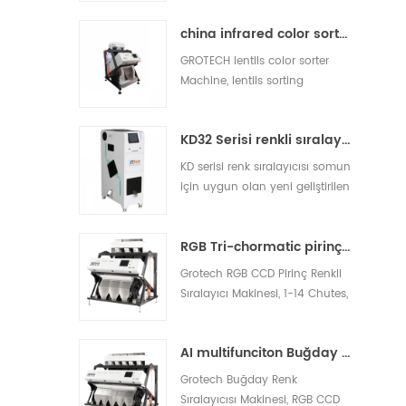
sarı pirinç, kırık pirinç
china infrared color sorter machine manufacturer
ayırabilmektedir.
GROTECH lentils color sorter
Machine, lentils sorting
Machine, is to separate the
shells and remove the other
KD32 Serisi renkli sıralayıcısı,plastik renk sıralayıcısı
foreignmaterials out, be applied
to work after lentils pre-cleaing,
KD serisi renk sıralayıcısı somun
hulling, splitting, polishing etc
için uygun olan yeni geliştirilen
processing units.
mini modelimiz, plastik, pirinç
ve diğer malzemeler gösteriliyor
RGB Tri-chormatic pirinç rengi sıralayıcı makinesi
Grotech RGB CCD Pirinç Renkli
Sıralayıcı Makinesi, 1-14 Chutes,
63-768 Kanallar, Sıralama Kötü,
Sütlü, Kalan, Çeltik, Yabancı
AI multifunciton Buğday Renk Sıralayıcısı Makinesi
Maddeler, Uzun Tahıl, Yuvarlak
Tahıl, Basmati, Pargile, Beyaz
Grotech Buğday Renk
Her Türlü Pirinç Uygulamalar
Sıralayıcısı Makinesi, RGB CCD