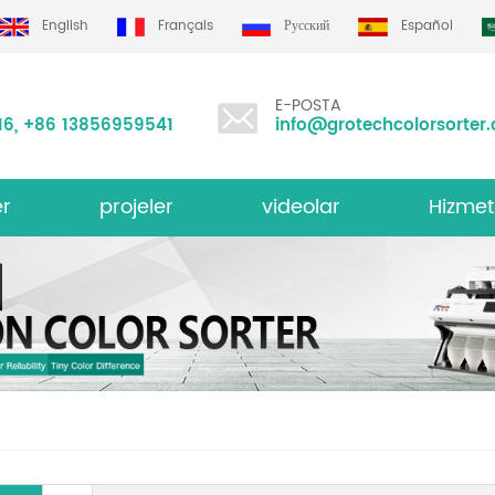
English
Français
Русский
Español
E-POSTA
16
,
+86 13856959541
info@grotechcolorsorter
er
projeler
videolar
Hizmet
i Renk Sıralayıcısı
Grotech re