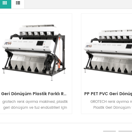
Geri Dönüşüm Plastik Farklı Renk Ayırma Makinesi
grotech renk ayırma makinesi, plastik
GROTECH renk ayırma m
geri dönüşüm ve tuz endüstrileri için
Plastik Geri Dönüşüm 
ayırma çözümü, plastik, Tuz, kuvars
Endüstrileri için Ayırm
vb.uygulamalar için rgb ccd optik
Plastik, Tuz, Kuvars vb u
ayırma makinesi
için RGB CCD Optik Ayırm