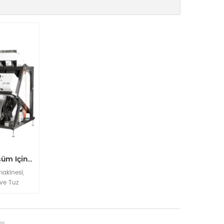
PP PET PVC Geri Dönüşüm Için Plastik Renk Ayırma Makinesi
akinesi,
ve Tuz
a Çözümü,
ygulamalar
a Makinesi