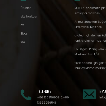
Ürünler
RGB Tri-chormatic piri
sıralayıcı makinesi
site haritası
AI multifunciton Buğd
ev
Sıralayıcısı Makinesi
Blog
grotech çin'den en ka
renk sıralayıcı makines
xml
En Değerli Pirinç Renk A
Makinesi 3-4 T/H
fıstık badem için çok 
renk ayıklama makine
TELEFON :
E-PO
+86 13635690916
,
+86
info
13856959541