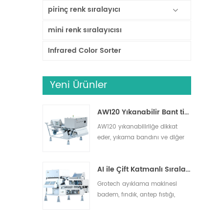
pirinç renk sıralayıcı
mini renk sıralayıcısı
Infrared Color Sorter
Yeni Ürünler
AW120 Yıkanabilir Bant tipi ayırıcı
AW120 yıkanabilirliğe dikkat
eder, yıkama bandını ve diğer
çalışma alanlarını destekler,
yabancı maddeleri etkili bir
AI ile Çift Katmanlı Sıralayıcı
şekilde giderir, kuruyemiş,
kurutulmuş meyveler, taze
Grotech ayıklama makinesi
meyve ve sebzelerin
badem, fındık, antep fıstığı,
ayıklanması için uygundur.
ceviz, macadamia ve daha
fazlasını ayıklayabilir. Taş gibi