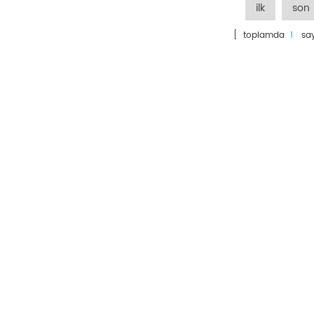
ilk
son
[ toplamda
1
say