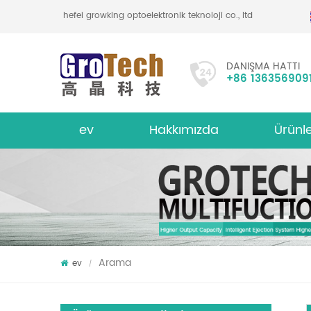
hefei growking optoelektronik teknoloji co., ltd
DANIŞMA HATTI
+86 136356909
ev
Hakkımızda
Ürünl
bakliyat mercimek renk sıralayıcı
hakkında
Çok İşlevl
Arama
ev
/